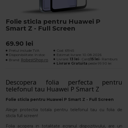
Folie sticla pentru Huawei P
Smart Z - Full Screen
69.90 lei
Pretul include TVA
Cod:
61945
Disponibilitate: In stoc
Estimat livrare:
10.08.2026
Livrare:
13 lei
- Card|
15 lei
- Ramburs
RobestShop.ro
Brand:
Livrare Gratuita
peste 99.90 lei
Descopera folia perfecta pentru
telefonul tau Huawei P Smart Z
Folie sticla pentru Huawei P Smart Z
- Full Screen
Alege protectia totala pentru telefonul tau cu folia de
sticla full screen!
Folia acopera in totalitate ecranul dispozitivului, are un