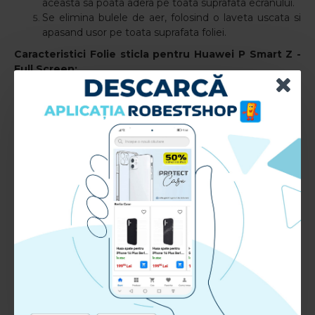
aceasta sa poata adera pe toata suprafata ecranului.
Se elimina bulele de aer, folosind o laveta uscata si
apasand usor pe toata suprafata foliei.
Caracteristici Folie sticla pentru Huawei P Smart Z
-
Full Screen:
Compatibil cu: Huawei P Smart Z
Tip aplicare: Fata
Material: TPU+Sticla+Adeziv
RECENZII CLIENTI:
Nu sunt recenzii la acest produs.
Adauga Recenzie
Te rugam
autentifica-te
sau
inregistreaza un cont nou
pentru a putea lasa o recenzie