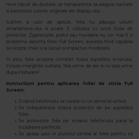
nivel ridicat de duritate, iar transparenta sa asigura claritate
si pastreaza culorile originale ale display-ului.
Subtire si usor de aplicat, folia nu adauga volum
smartphone-ului si poate fi utilizata cu orice husa de
protectie. Zgarieturile, praful sau murdaria nu vor mai fi o
problema datorita foliei Full Screen, aceasta fiind capabila
sa reziste chiar si la socuri si impacturi moderate.
In plus, folia acopera complet toata suprafata ecranului,
inclusiv marginile curbate, fara urme de aer si nu lasa urme
dupa inlaturare!
Instructiuni pentru aplicarea foliei de sticla Full
Screen:
Ecranul telefonului se curata cu un servetel umed.
Se indeparteaza stratul protector de pe suprafata
foliei.
Se potriveste folia pe ecranul telefonului pana la
incadrarea perfecta.
Se apasa usor in punctul central al foliei pentru ca