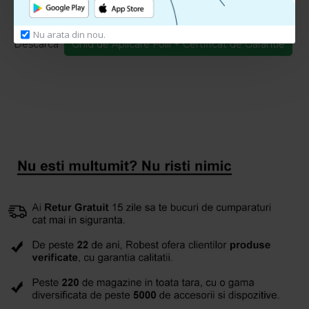
Ghid de Aplicare + Certificat Garantie
Nu arata din nou.
Descarca
Ghid de Aplicare Folii + Certificat de Garantie