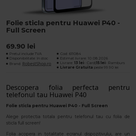
Folie sticla pentru Huawei P40 -
Full Screen
69.90 lei
Pretul include TVA
Cod:
611084
Disponibilitate: In stoc
Estimat livrare:
10.08.2026
Livrare:
13 lei
- Card|
15 lei
- Ramburs
RobestShop.ro
Brand:
Livrare Gratuita
peste 99.90 lei
Descopera folia perfecta pentru
telefonul tau Huawei P40
Folie sticla pentru Huawei P40
- Full Screen
Alege protectia totala pentru telefonul tau cu folia de
sticla full screen!
Folia acopera in totalitate ecranul dispozitivului, are un