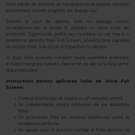
nivel ridicat de duritate, iar transparenta sa asigura claritate
si pastreaza culorile originale ale display-ului.
Subtire si usor de aplicat, folia nu adauga volum
smartphone-ului si poate fi utilizata cu orice husa de
protectie. Zgarieturile, praful sau murdaria nu vor mai fi o
problema datorita foliei Full Screen, aceasta fiind capabila
sa reziste chiar si la socuri si impacturi moderate.
In plus, folia acopera complet toata suprafata ecranului,
inclusiv marginile curbate, fara urme de aer si nu lasa urme
dupa inlaturare!
Instructiuni pentru aplicarea foliei de sticla Full
Screen:
Ecranul telefonului se curata cu un servetel umed.
Se indeparteaza stratul protector de pe suprafata
foliei.
Se potriveste folia pe ecranul telefonului pana la
incadrarea perfecta.
Se apasa usor in punctul central al foliei pentru ca