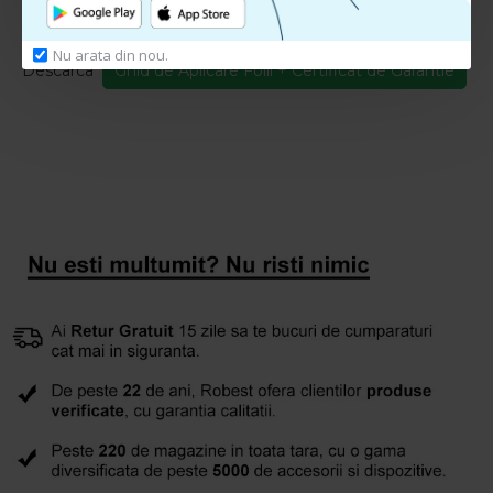
Ghid de Aplicare + Certificat Garantie
Nu arata din nou.
Descarca
Ghid de Aplicare Folii + Certificat de Garantie