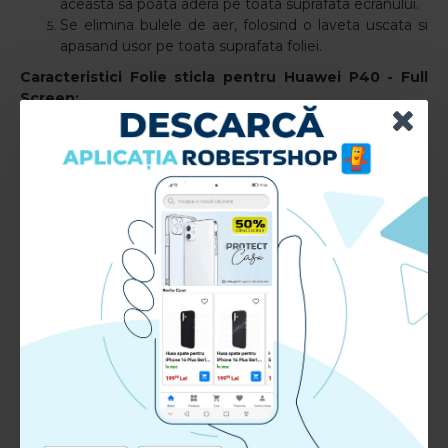
aceasta sa poata adera pe toata suprafata ecranului.
Se elimina bulele de aer, folosind o laveta uscata si
apasand usor pe toata suprafata foliei.
Caracteristici Folie sticla pentru Huawei P40
- Full
Screen:
Compatibil cu: Huawei P40
Tip aplicare: Fata
Material: TPU+Sticla+Adeziv
RECENZII CLIENTI:
Nu sunt recenzii la acest produs.
Adauga Recenzie
Te rugam
autentifica-te
sau
inregistreaza un cont nou
pentru a putea lasa o recenzie