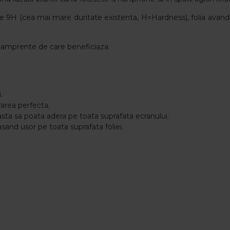
i de 9H (cea mai mare duritate existenta, H=Hardness), folia av
nti-amprente de care beneficiaza.
.
rarea perfecta.
asta sa poata adera pe toata suprafata ecranului.
asand usor pe toata suprafata foliei.