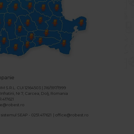
mpanie
S.R.L. CUI 12164503 | J16/597/1999
Infratirii, Nr.7, Carcea, Dolj, Romania
1.417621
ice@robest.ro
 sistemul SEAP - 0251.417621 | office@robest.ro