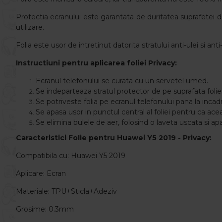
Protectia ecranului este garantata de duritatea suprafete
utilizare.
Folia este usor de intretinut datorita stratului anti-ulei si a
Instructiuni pentru aplicarea foliei Privacy:
Ecranul telefonului se curata cu un servetel umed.
Se indeparteaza stratul protector de pe suprafata foliei
Se potriveste folia pe ecranul telefonului pana la incad
Se apasa usor in punctul central al foliei pentru ca ace
Se elimina bulele de aer, folosind o laveta uscata si ap
Caracteristici
Folie
pentru
Huawei Y5 2019
- Privacy
:
Compatibila cu: Huawei Y5 2019
Aplicare: Ecran
Materiale: TPU+Sticla+Adeziv
Grosime: 0.3mm