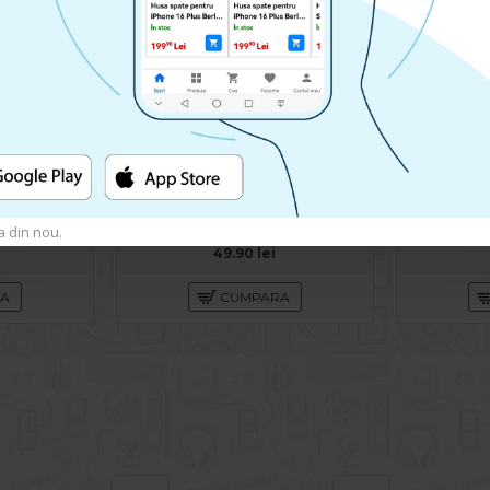
Husa spate pentru Huawei Y5 2019 - Protect+
Husa spate pentru Huawei Y5 2019 - Silicon Line Negru
a din nou.
49.90 lei
RA
CUMPARA