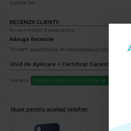
Duritate: 9H
RECENZII CLIENTI:
Nu sunt recenzii la acest produs.
Adauga Recenzie
Te rugam
autentifica-te
sau
inregistreaza un cont nou
pentr
Ghid de Aplicare + Certificat Garantie
Descarca
Ghid de Aplicare Folii + Certificat de Garantie
Huse pentru acelasi telefon