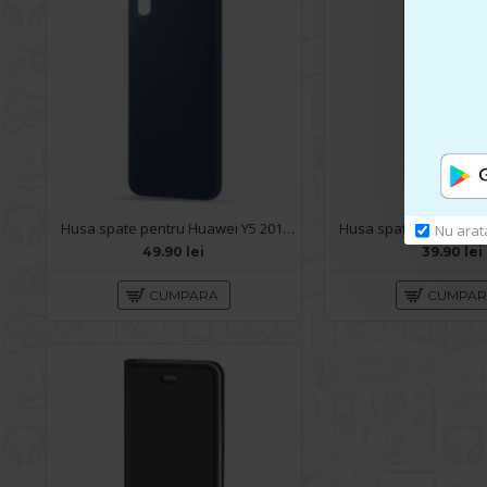
Husa spate pentru Huawei Y5 2019 - Silicon Line Albastru
Nu arat
49.90 lei
39.90 lei
CUMPARA
CUMPA