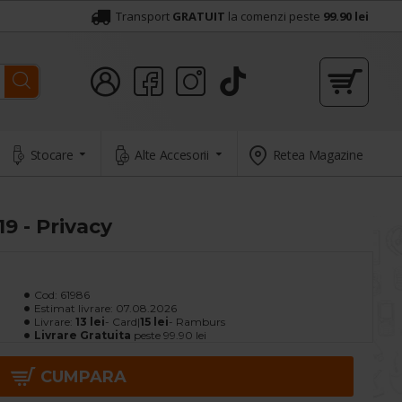
Transport
GRATUIT
la comenzi peste
99.90 lei
Stocare
Alte Accesorii
Retea Magazine
9 - Privacy
Cod:
61986
Estimat livrare:
07.08.2026
Livrare:
13 lei
- Card|
15 lei
- Ramburs
Livrare Gratuita
peste 99.90 lei
CUMPARA