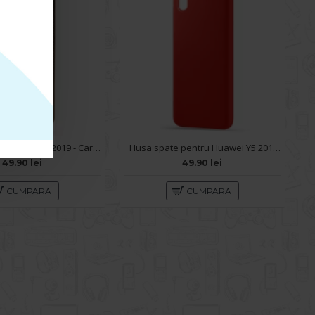
Husa pentru Huawei Y5 2019 - Carte X-Power Gold
Husa spate pentru Huawei Y5 2019 - Silicon Line Rosu
49.90 lei
49.90 lei
CUMPARA
CUMPARA