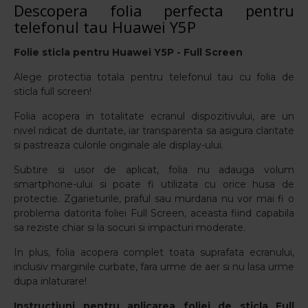
Descopera folia perfecta pentru
telefonul tau Huawei Y5P
Folie sticla pentru Huawei Y5P
- Full Screen
Alege protectia totala pentru telefonul tau cu folia de
sticla full screen!
Folia acopera in totalitate ecranul dispozitivului, are un
nivel ridicat de duritate, iar transparenta sa asigura claritate
si pastreaza culorile originale ale display-ului.
Subtire si usor de aplicat, folia nu adauga volum
smartphone-ului si poate fi utilizata cu orice husa de
protectie. Zgarieturile, praful sau murdaria nu vor mai fi o
problema datorita foliei Full Screen, aceasta fiind capabila
sa reziste chiar si la socuri si impacturi moderate.
In plus, folia acopera complet toata suprafata ecranului,
inclusiv marginile curbate, fara urme de aer si nu lasa urme
dupa inlaturare!
Instructiuni pentru aplicarea foliei de sticla Full