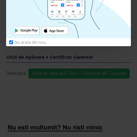
RECENZII CLIENTI:
Nu sunt recenzii la acest produs.
Adauga Recenzie
Te rugam
autentifica-te
sau
inregistreaza un cont nou
pentru a putea lasa o recenzie
Nu arata din nou.
Ghid de Aplicare + Certificat Garantie
Descarca
Ghid de Aplicare Folii + Certificat de Garantie