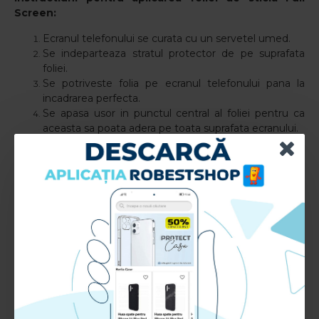
Screen:
Ecranul telefonului se curata cu un servetel umed.
Se indeparteaza stratul protector de pe suprafata
foliei.
Se potriveste folia pe ecranul telefonului pana la
incadrarea perfecta.
Se apasa usor in punctul central al foliei pentru ca
aceasta sa poata adera pe toata suprafata ecranului.
Se elimina bulele de aer, folosind o laveta uscata si
apasand usor pe toata suprafata foliei.
Caracteristici Folie sticla pentru Huawei Y5P
- Full
Screen:
Compatibil cu: Huawei Y5P
Tip aplicare: Fata
Material: TPU+Sticla+Adeziv