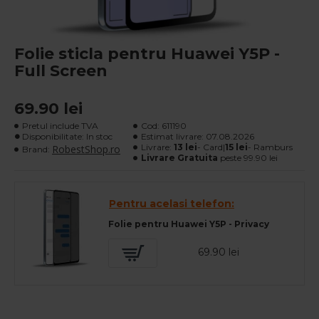
Folie sticla pentru Huawei Y5P -
Full Screen
69.90 lei
Pretul include TVA
Cod:
611190
Disponibilitate: In stoc
Estimat livrare:
07.08.2026
Livrare:
13 lei
- Card|
15 lei
- Ramburs
RobestShop.ro
Brand:
Livrare Gratuita
peste 99.90 lei
Pentru acelasi telefon:
Folie pentru Huawei Y5P - Privacy
69.90 lei