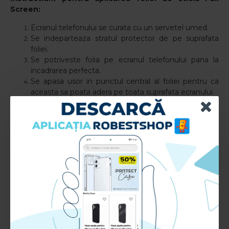
Screen:
Ecranul telefonului se curata cu un servetel umed.
Se indeparteaza stratul protector de pe suprafata
foliei.
Se potriveste folia pe ecranul telefonului pana la
incadrarea perfecta.
Se apasa usor in punctul central al foliei pentru ca
aceasta sa poata adera pe toata suprafata ecranului.
Se elimina bulele de aer, folosind o laveta uscata si
apasand usor pe toata suprafata foliei.
Caracteristici Folie sticla pentru Huawei Y7 2019
-
Full Screen:
Compatibil cu: Huawei Y7 2019
Tip aplicare: Fata
Material: TPU+Sticla+Adeziv