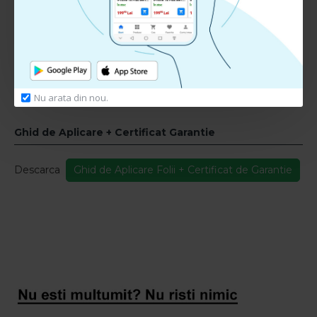
RECENZII CLIENTI:
Nu sunt recenzii la acest produs.
Adauga Recenzie
Te rugam
autentifica-te
sau
inregistreaza un cont nou
pentru a putea lasa o recenzie
Nu arata din nou.
Ghid de Aplicare + Certificat Garantie
Descarca
Ghid de Aplicare Folii + Certificat de Garantie