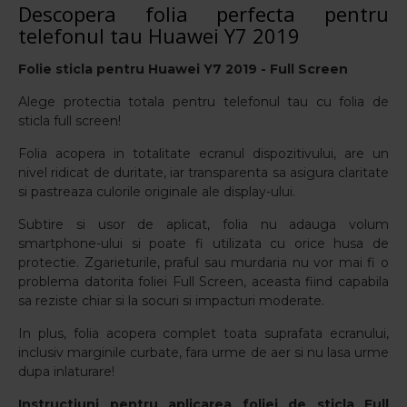
Descopera folia perfecta pentru
telefonul tau Huawei Y7 2019
Folie sticla pentru Huawei Y7 2019
- Full Screen
Alege protectia totala pentru telefonul tau cu folia de
sticla full screen!
Folia acopera in totalitate ecranul dispozitivului, are un
nivel ridicat de duritate, iar transparenta sa asigura claritate
si pastreaza culorile originale ale display-ului.
Subtire si usor de aplicat, folia nu adauga volum
smartphone-ului si poate fi utilizata cu orice husa de
protectie. Zgarieturile, praful sau murdaria nu vor mai fi o
problema datorita foliei Full Screen, aceasta fiind capabila
sa reziste chiar si la socuri si impacturi moderate.
In plus, folia acopera complet toata suprafata ecranului,
inclusiv marginile curbate, fara urme de aer si nu lasa urme
dupa inlaturare!
Instructiuni pentru aplicarea foliei de sticla Full