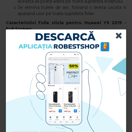
aceasta sa poata adera pe toata suprafata ecranului.
Se elimina bulele de aer, folosind o laveta uscata si
apasand usor pe toata suprafata foliei.
Caracteristici Folie sticla pentru Huawei Y9 2019
-
Full Screen:
Compatibil cu: Huawei Y9 2019
Tip aplicare: Fata
Material: TPU+Sticla+Adeziv
RECENZII CLIENTI:
Nu sunt recenzii la acest produs.
Adauga Recenzie
Te rugam
autentifica-te
sau
inregistreaza un cont nou
pentru a putea lasa o recenzie