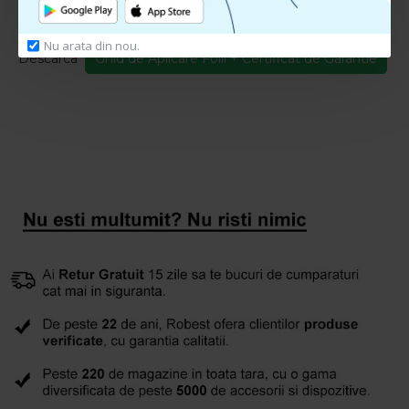
Ghid de Aplicare + Certificat Garantie
Nu arata din nou.
Descarca
Ghid de Aplicare Folii + Certificat de Garantie