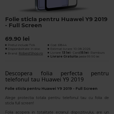
Folie sticla pentru Huawei Y9 2019
- Full Screen
69.90 lei
Pretul include TVA
Cod:
61844
Disponibilitate: In stoc
Estimat livrare:
10.08.2026
Livrare:
13 lei
- Card|
15 lei
- Ramburs
RobestShop.ro
Brand:
Livrare Gratuita
peste 99.90 lei
Descopera folia perfecta pentru
telefonul tau Huawei Y9 2019
Folie sticla pentru Huawei Y9 2019
- Full Screen
Alege protectia totala pentru telefonul tau cu folia de
sticla full screen!
Folia acopera in totalitate ecranul dispozitivului, are un