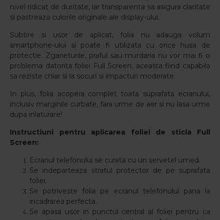
nivel ridicat de duritate, iar transparenta sa asigura claritate
si pastreaza culorile originale ale display-ului.
Subtire si usor de aplicat, folia nu adauga volum
smartphone-ului si poate fi utilizata cu orice husa de
protectie. Zgarieturile, praful sau murdaria nu vor mai fi o
problema datorita foliei Full Screen, aceasta fiind capabila
sa reziste chiar si la socuri si impacturi moderate.
In plus, folia acopera complet toata suprafata ecranului,
inclusiv marginile curbate, fara urme de aer si nu lasa urme
dupa inlaturare!
Instructiuni pentru aplicarea foliei de sticla Full
Screen:
Ecranul telefonului se curata cu un servetel umed.
Se indeparteaza stratul protector de pe suprafata
foliei.
Se potriveste folia pe ecranul telefonului pana la
incadrarea perfecta.
Se apasa usor in punctul central al foliei pentru ca