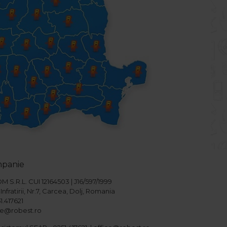
mpanie
S.R.L. CUI 12164503 | J16/597/1999
Infratirii, Nr.7, Carcea, Dolj, Romania
1.417621
ice@robest.ro