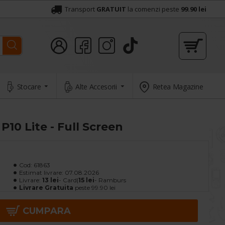
Transport
GRATUIT
la comenzi peste
99.90 lei
Stocare
Alte Accesorii
Retea Magazine
P10 Lite - Full Screen
Cod:
61863
Estimat livrare:
07.08.2026
Livrare:
13 lei
- Card|
15 lei
- Ramburs
Livrare Gratuita
peste 99.90 lei
CUMPARA