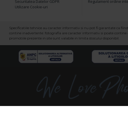
Securitatea Datelor GDPR
Regulament ordine int
Utilizare Cookie-uri
Specificatiile tehnice au caracter informativ si nu pot fi garantate ca fi
contine inadvertente: fotografia are caracter informativ si poate contine a
promotiile prezente in site sunt valabile in limita stocului disponibil.