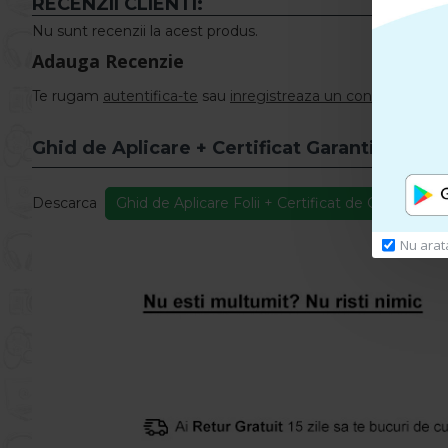
RECENZII CLIENTI:
Nu sunt recenzii la acest produs.
Adauga Recenzie
Te rugam
autentifica-te
sau
inregistreaza un cont nou
pentr
Ghid de Aplicare + Certificat Garantie
Descarca
Ghid de Aplicare Folii + Certificat de Garantie
Nu arat