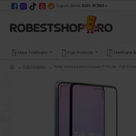
Suport clienti:
0251.417621
Huse Telefoane
Folii Protectie
Telefoane &
Folii Huawei
Folie sticla pentru Huawei P10 Lite - Full Scre