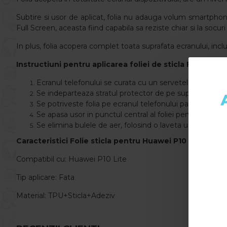
Subtire si usor de aplicat, folia nu adauga volum smartphone-
Full Screen, aceasta fiind capabila sa reziste chiar si la socu
In plus, folia acopera complet toata suprafata ecranului, incl
Instructiuni pentru aplicarea foliei de sticla Full Scree
Ecranul telefonului se curata cu un servetel umed.
Se indeparteaza stratul protector de pe suprafata foliei
Se potriveste folia pe ecranul telefonului pana la incad
Se apasa usor in punctul central al foliei pentru ca ace
Se elimina bulele de aer, folosind o laveta uscata si ap
Caracteristici Folie sticla pentru Huawei P10 Lite
- Full
Compatibil cu: Huawei P10 Lite
Tip aplicare: Fata
Material: TPU+Sticla+Adeziv