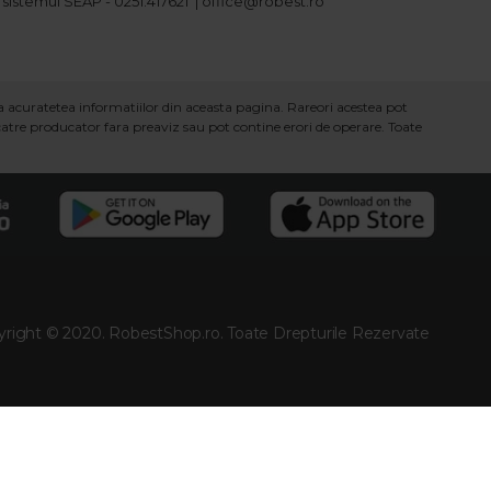
 sistemul SEAP - 0251.417621 | office@robest.ro
ra acuratetea informatiilor din aceasta pagina. Rareori acestea pot
 catre producator fara preaviz sau pot contine erori de operare. Toate
right © 2020. RobestShop.ro. Toate Drepturile Rezervate