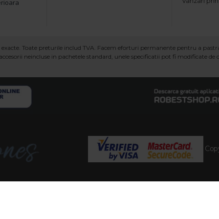
Vanzari prin
erioara
ind exacte. Toate preturile includ TVA. Facem eforturi permanente pentru a past
ccesorii neincluse in pachetele standard, unele specificatii pot fi modificate de
Copy