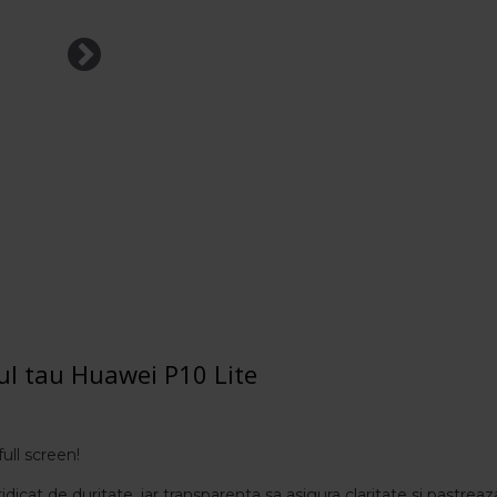
ul tau Huawei P10 Lite
full screen!
ridicat de duritate, iar transparenta sa asigura claritate si pastreaza