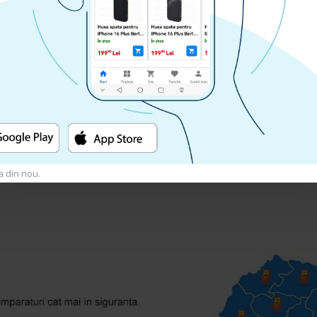
u a putea lasa o recenzie
a din nou.