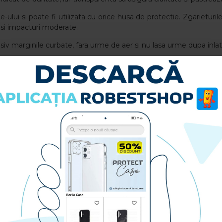
ului si poate fi utilizata cu orice husa de protectie. Zgarieturile
ri si impacturi moderate.
usiv marginile curbate, fara urme de aer si nu lasa urme dupa inlat
n:
.
rarea perfecta.
asta sa poata adera pe toata suprafata ecranului.
asand usor pe toata suprafata foliei.
 Screen: