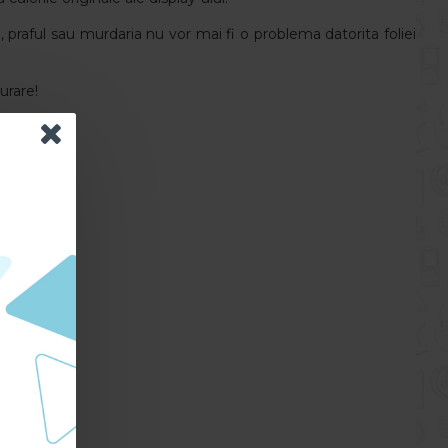
, praful sau murdaria nu vor mai fi o problema datorita foliei
urare!