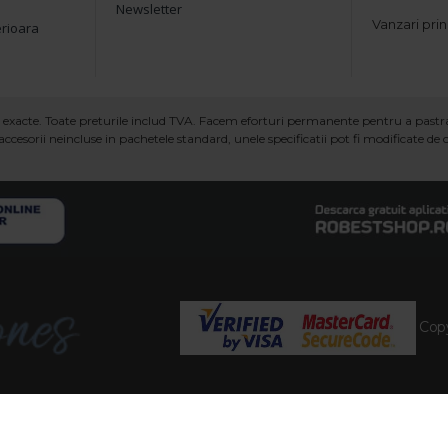
Newsletter
Vanzari prin
erioara
ind exacte. Toate preturile includ TVA. Facem eforturi permanente pentru a past
ccesorii neincluse in pachetele standard, unele specificatii pot fi modificate de
Copy