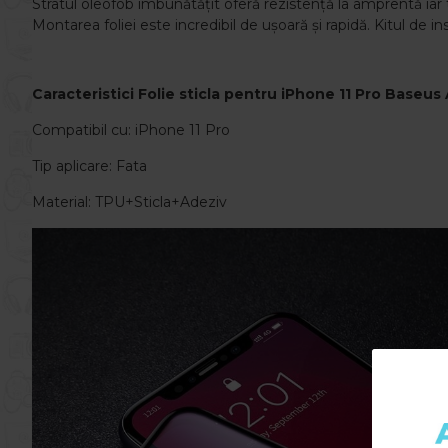
Stratul oleofob îmbunătățit oferă rezistență la amprentă iar t
Montarea foliei este incredibil de ușoară și rapidă. Kitul de 
Caracteristici Folie sticla
pentru
iPhone 11 Pro
Baseus A
Compatibil cu: iPhone 11 Pro
Tip aplicare: Fata
Material: TPU+Sticla+Adeziv