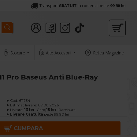
Transport
GRATUIT
la comenzi peste
99.90 lei
Stocare
Alte Accesorii
Retea Magazine
 11 Pro Baseus Anti Blue-Ray
Cod:
611734
Estimat livrare:
07.08.2026
Livrare:
13 lei
- Card|
15 lei
- Ramburs
Livrare Gratuita
peste 99.90 lei
CUMPARA