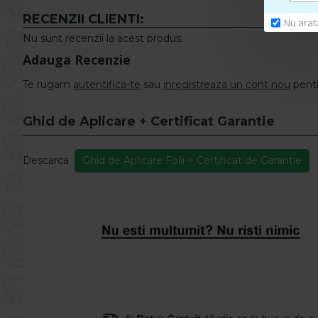
RECENZII CLIENTI:
Nu arat
Nu sunt recenzii la acest produs.
Adauga Recenzie
Te rugam
autentifica-te
sau
inregistreaza un cont nou
pentr
Ghid de Aplicare + Certificat Garantie
Descarca
Ghid de Aplicare Folii + Certificat de Garantie