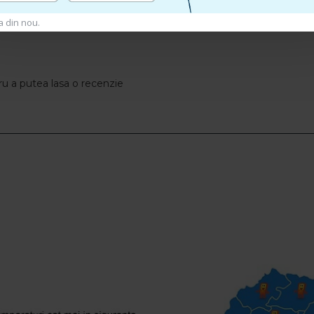
a din nou.
u a putea lasa o recenzie