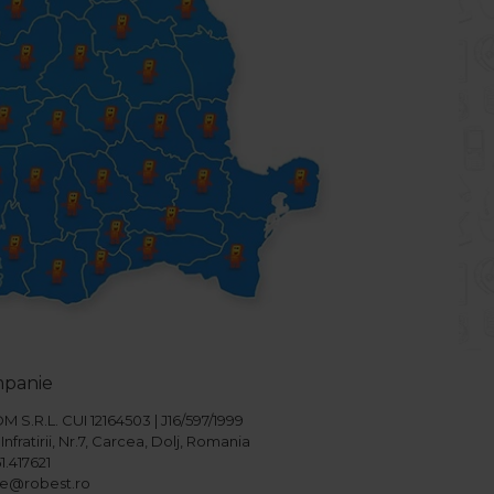
mpanie
S.R.L. CUI 12164503 | J16/597/1999
Infratirii, Nr.7, Carcea, Dolj, Romania
1.417621
ice@robest.ro