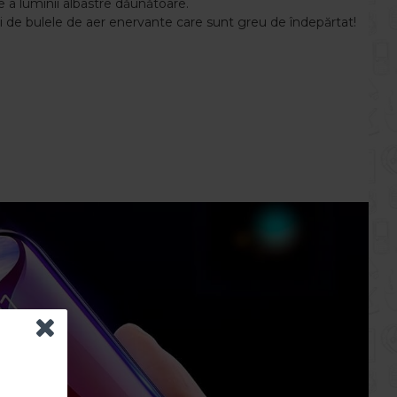
e a luminii albastre dăunătoare.
tați de bulele de aer enervante care sunt greu de îndepărtat!