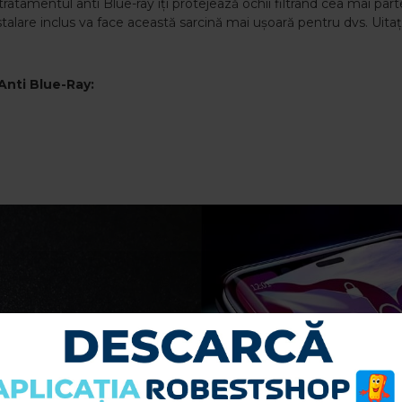
ratamentul anti Blue-ray îți protejează ochii filtrând cea mai part
instalare inclus va face această sarcină mai ușoară pentru dvs. Ui
nti Blue-Ray: