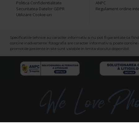
Politica Confidentialitate
ANPC
Securitatea Datelor GDPR
Regulament ordine int
Utilizare Cookie-uri
Specificatiile tehnice au caracter informativ si nu pot fi garantate ca fi
contine inadvertente: fotografia are caracter informativ si poate contine a
promotiile prezente in site sunt valabile in limita stocului disponibil.