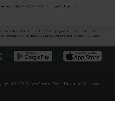
 sistemul SEAP - 0251.417621 | office@robest.ro
ra acuratetea informatiilor din aceasta pagina. Rareori acestea pot
 catre producator fara preaviz sau pot contine erori de operare. Toate
right © 2020. RobestShop.ro. Toate Drepturile Rezervate