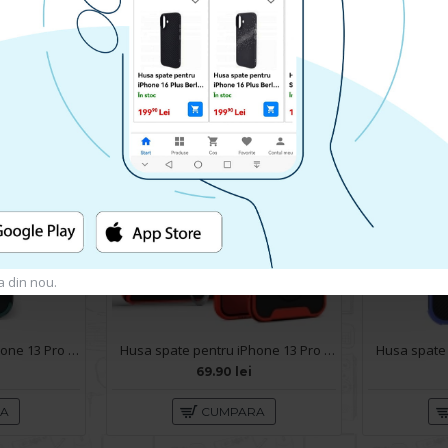
129.90 lei
RA
CUMPARA
a din nou.
Husa spate pentru iPhone 13 Pro - Mantis Case Negru / Verde Crud
Husa spate pentru iPhone 13 Pro Max - Slide Case Rosu
69.90 lei
RA
CUMPARA