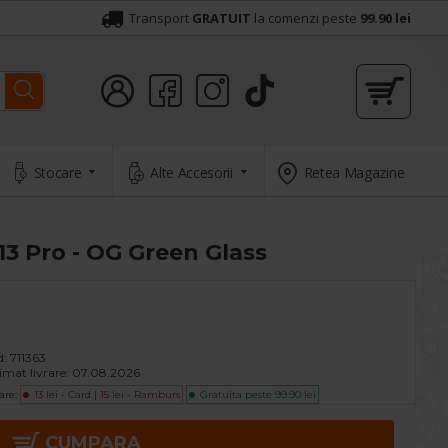
Transport
GRATUIT
la comenzi peste
99.90 lei
Stocare
Alte Accesorii
Retea Magazine
 13 Pro - OG Green Glass
:
711363
imat livrare:
07.08.2026
are:
13 lei - Card | 15 lei - Ramburs
Gratuita peste 99.90 lei
CUMPARA