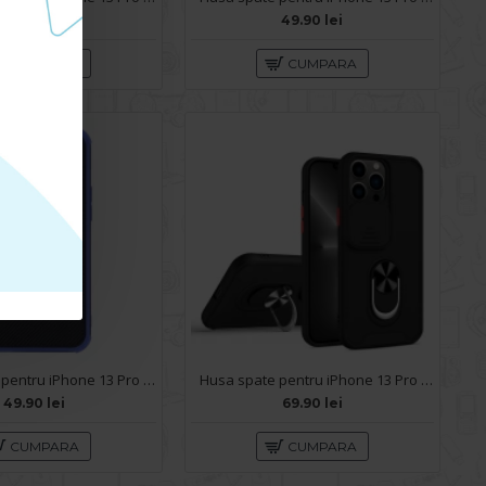
49.90 lei
49.90 lei
CUMPARA
CUMPARA
Husa spate pentru iPhone 13 Pro - Zip Case Albastru
Husa spate pentru iPhone 13 Pro Max - Slide Case Negru
49.90 lei
69.90 lei
CUMPARA
CUMPARA