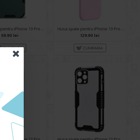
Husa spate pentru iPhone 13 Pro - Mantis Case Rosu / Negru
Husa spate pentru iPhone 13 Pro Baseus Liquid Silica Gel - Roz
59.90 lei
129.90 lei
CUMPARA
CUMPARA
Husa spate pentru iPhone 13 Pro - Zip Case Bleu
Husa spate pentru iPhone 13 Pro - Zip Case Gri