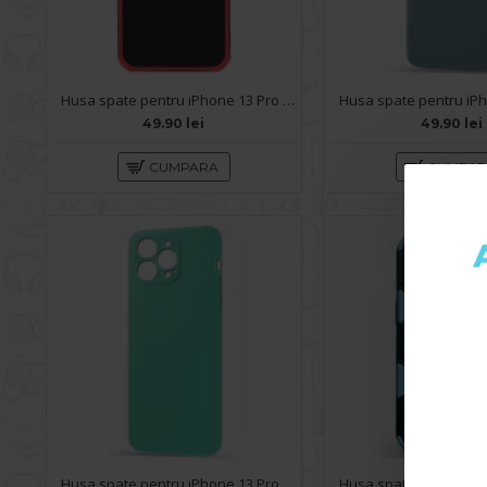
Husa spate pentru iPhone 13 Pro - Zip Case Rosu
49.90 lei
49.90 lei
CUMPARA
CUMPA
Husa spate pentru iPhone 13 Pro - Silicon Line Turcoaz