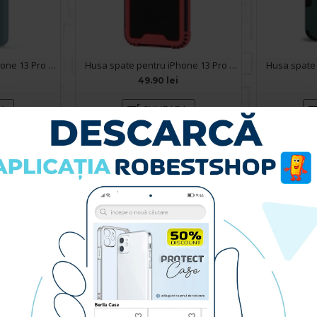
Husa spate pentru iPhone 13 Pro - Silicon Line Gri
Husa spate pentru iPhone 13 Pro - Zip Case Rosu
49.90 lei
RA
CUMPARA
Husa spate pentru iPhone 13 Pro - Mantis Case Negru / Bleu
Husa spate pentru iPhone 13 Pro Baseus Liquid Silica Gel - Albastru