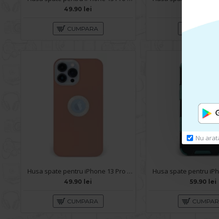
49.90 lei
59.90 lei
CUMPARA
CUMPA
Nu arat
Husa spate pentru iPhone 13 Pro - Circle Case Roz Prafuit & Alb
49.90 lei
59.90 lei
CUMPARA
CUMPA