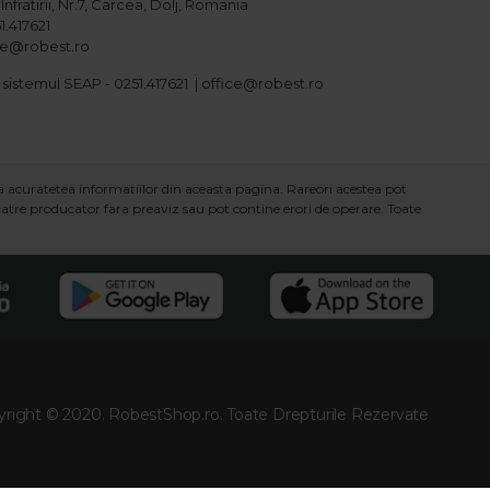
Infratirii, Nr.7, Carcea, Dolj, Romania
1.417621
ice@robest.ro
 sistemul SEAP - 0251.417621 | office@robest.ro
ra acuratetea informatiilor din aceasta pagina. Rareori acestea pot
 catre producator fara preaviz sau pot contine erori de operare. Toate
right © 2020. RobestShop.ro. Toate Drepturile Rezervate