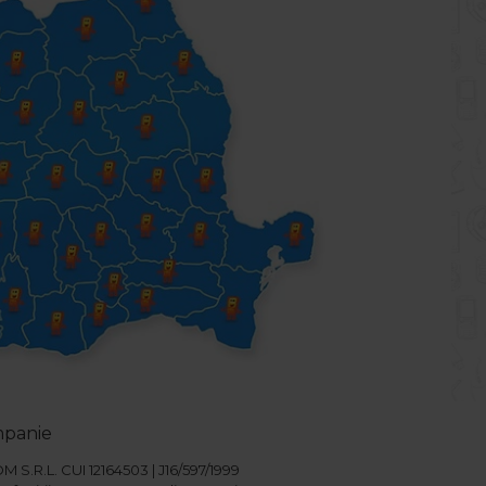
mpanie
S.R.L. CUI 12164503 | J16/597/1999