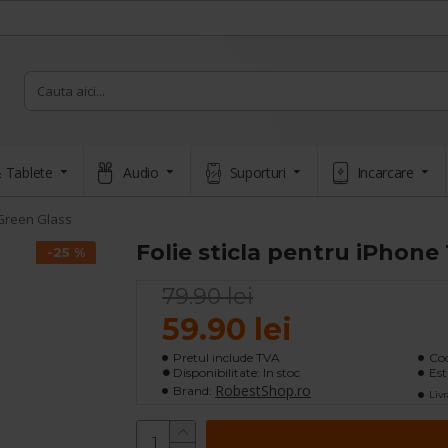
 Tablete
Audio
Suporturi
Incarcare
 Green Glass
Folie sticla pentru iPhone
-25 %
79.90 lei
59.90 lei
Pretul include TVA
Cod
Disponibilitate: In stoc
Est
RobestShop.ro
Brand:
Livr