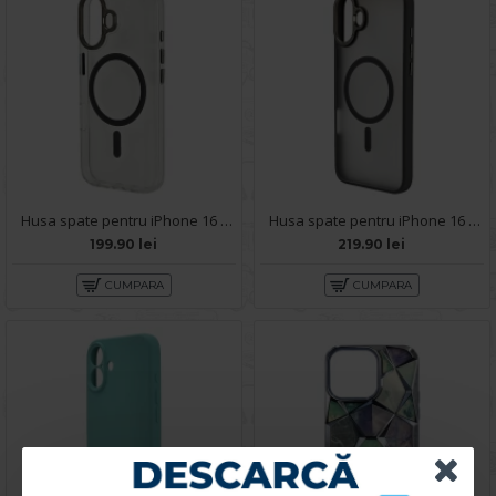
Husa spate pentru iPhone 16 Plus Berlia Magsafe Series - Transparent
Husa spate pentru iPhone 16 Plus Berlia Matte Magsafe - Semitransparent/Gri
199.90 lei
219.90 lei
CUMPARA
CUMPARA