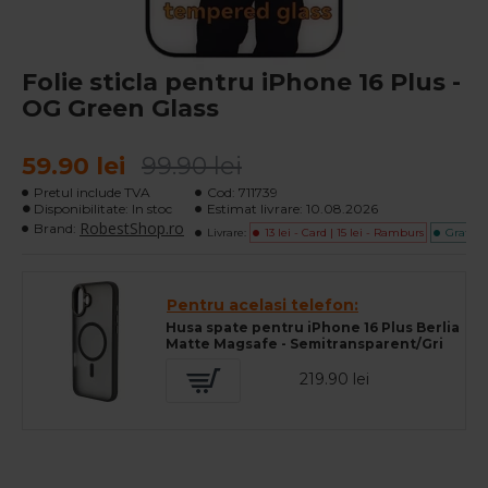
Folie sticla pentru iPhone 16 Plus -
OG Green Glass
59.90 lei
99.90 lei
Pretul include TVA
Cod:
711739
Disponibilitate: In stoc
Estimat livrare:
10.08.2026
RobestShop.ro
Brand:
Livrare:
13 lei - Card | 15 lei - Ramburs
Gratuita
Pentru acelasi telefon:
Husa spate pentru iPhone 16 Plus Berlia
Matte Magsafe - Semitransparent/Gri
219.90 lei