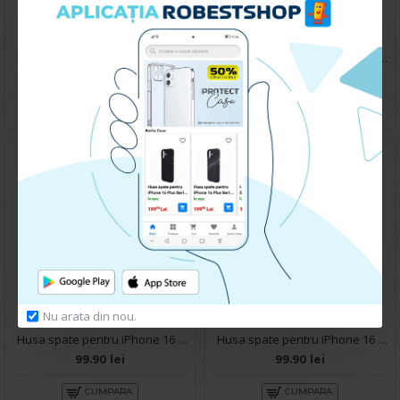
Husa spate pentru iPhone 16 Plus Silicon Line - Turcoaz
Husa spate pentru iPhone 16 Plus - Yoop Case Albastru
99.90 lei
79.90 lei
CUMPARA
CUMPARA
Nu arata din nou.
Husa spate pentru iPhone 16 Plus B-Silicon case - Negru
Husa spate pentru iPhone 16 Plus Silicon Line - Grena
99.90 lei
99.90 lei
CUMPARA
CUMPARA