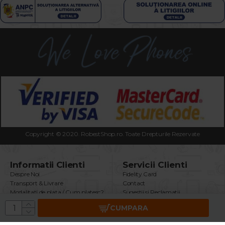
Copyright © 2020. RobestShop.ro. Toate Drepturile Rezervate
Informatii Clienti
Servicii Clienti
Despre Noi
Fidelity Card
Transport & Livrare
Contact
Modalitati de plata / Cum platesc?
Sugestii si Reclamatii
Termeni & Conditii
Intrebari Frecvente
CUMPARA
Politica Confidentialitate
Returnare Produs
Securitatea Datelor GDPR
Garantie Produse