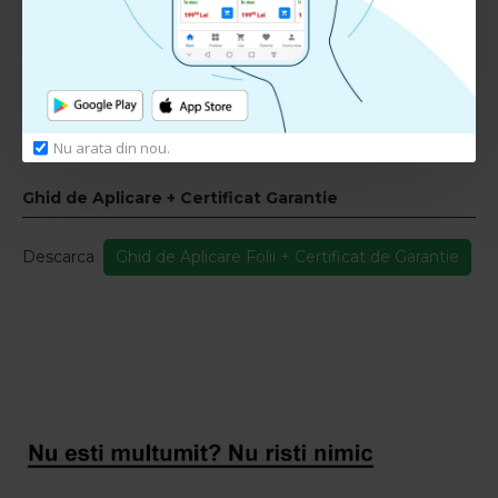
Nu sunt recenzii la acest produs.
Adauga Recenzie
Te rugam
autentifica-te
sau
inregistreaza un cont nou
pentru a putea lasa o recenzie
Nu arata din nou.
Ghid de Aplicare + Certificat Garantie
Descarca
Ghid de Aplicare Folii + Certificat de Garantie