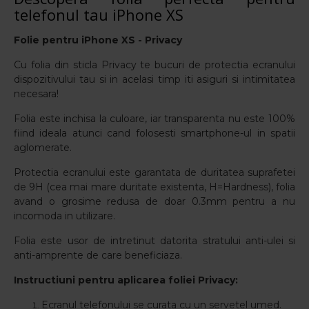
telefonul tau iPhone XS
Folie
pentru
iPhone XS
- Privacy
Cu folia din sticla Privacy te bucuri de protectia ecranului
dispozitivului tau si in acelasi timp iti asiguri si intimitatea
necesara!
Folia este inchisa la culoare, iar transparenta nu este 100%
fiind ideala atunci cand folosesti smartphone-ul in spatii
aglomerate.
Protectia ecranului este garantata de duritatea suprafetei
de 9H (cea mai mare duritate existenta, H=Hardness), folia
avand o grosime redusa de doar 0.3mm pentru a nu
incomoda in utilizare.
Folia este usor de intretinut datorita stratului anti-ulei si
anti-amprente de care beneficiaza.
Instructiuni pentru aplicarea foliei Privacy:
Ecranul telefonului se curata cu un servetel umed.