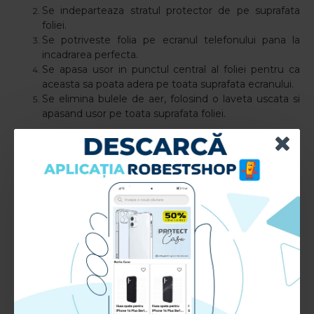
Se indeparteaza stratul protector de pe suprafata
foliei.
Se potriveste folia pe ecranul telefonului pana la
incadrarea perfecta.
Se apasa usor in punctul central al foliei pentru ca
aceasta sa poata adera pe toata suprafata ecranului.
Se elimina bulele de aer, folosind o laveta uscata si
apasand usor pe toata suprafata foliei.
Caracteristici
Folie
pentru
iPhone XS
- Privacy
:
Compatibila cu: iPhone XS
Aplicare: Ecran
Materiale: TPU+Sticla+Adeziv
Grosime: 0.3mm
Duritate: 9H
RECENZII CLIENTI: