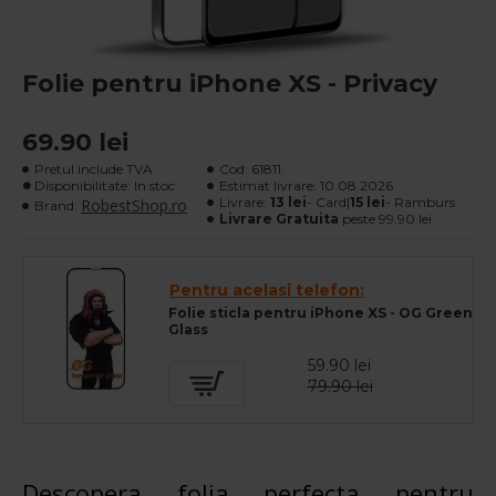
Folie pentru iPhone XS - Privacy
69.90 lei
Pretul include TVA
Cod:
61811.
Disponibilitate: In stoc
Estimat livrare:
10.08.2026
Livrare:
13 lei
- Card|
15 lei
- Ramburs
RobestShop.ro
Brand:
Livrare Gratuita
peste 99.90 lei
Pentru acelasi telefon:
Folie sticla pentru iPhone XS - OG Green
Glass
59.90 lei
79.90 lei
Descopera folia perfecta pentru