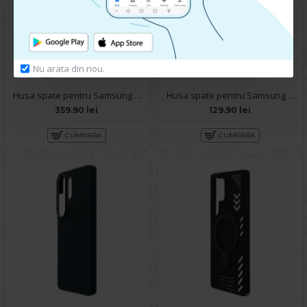
Nu arata din nou.
Husa spate pentru Samsung Galaxy S25 Ultra Keephone Kevilar Magsafe - Negru
Husa spate pentru Samsung Galaxy S25 Ultra Matte Case Magsafe - Semitransparent/Negru
359.90 lei
129.90 lei
CUMPARA
CUMPARA