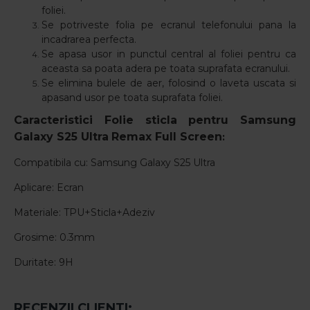
foliei.
Se potriveste folia pe ecranul telefonului pana la
incadrarea perfecta.
Se apasa usor in punctul central al foliei pentru ca
aceasta sa poata adera pe toata suprafata ecranului.
Se elimina bulele de aer, folosind o laveta uscata si
apasand usor pe toata suprafata foliei.
Caracteristici Folie sticla pentru
Samsung
Galaxy S25 Ultra
Remax Full Screen
:
Compatibila cu: Samsung Galaxy S25 Ultra
Aplicare: Ecran
Materiale: TPU+Sticla+Adeziv
Grosime: 0.3mm
Duritate: 9H
RECENZII CLIENTI: