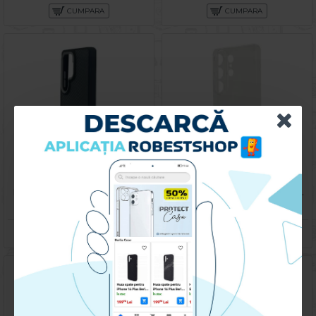
CUMPARA
CUMPARA
Husa spate pentru Samsung Galaxy S25 Ultra Motor X Case - Negru
Husa spate pentru Samsung Galaxy S25 Ultra - Clear Case
119.90 lei
49.90 lei
CUMPARA
CUMPARA