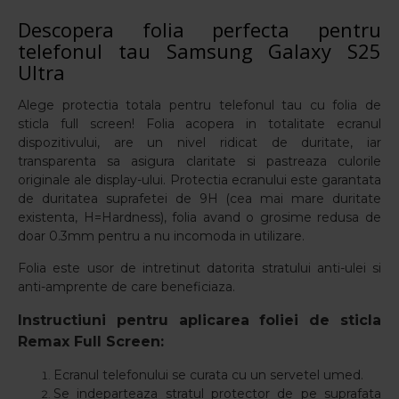
Descopera folia perfecta pentru
telefonul tau Samsung Galaxy S25
Ultra
Alege protectia totala pentru telefonul tau cu folia de
sticla full screen! Folia acopera in totalitate ecranul
dispozitivului, are un nivel ridicat de duritate, iar
transparenta sa asigura claritate si pastreaza culorile
originale ale display-ului. Protectia ecranului este garantata
de duritatea suprafetei de 9H (cea mai mare duritate
existenta, H=Hardness), folia avand o grosime redusa de
doar 0.3mm pentru a nu incomoda in utilizare.
Folia este usor de intretinut datorita stratului anti-ulei si
anti-amprente de care beneficiaza.
Instructiuni pentru aplicarea foliei de sticla
Remax Full Screen:
Ecranul telefonului se curata cu un servetel umed.
Se indeparteaza stratul protector de pe suprafata