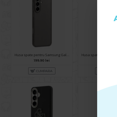
Husa spate pentru Samsung Galaxy S26 Plus Keephone SkinPro - Gri
199.90 lei
299.90 lei
CUMPARA
CUMPA