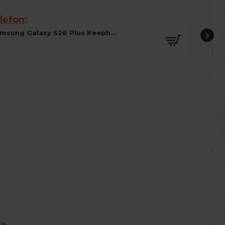
lefon:
Husa spate pentru Samsung Galaxy S26 Plus Keephone Kevilar Magsafe - Negru
te.