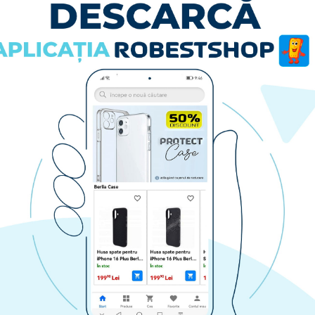
Husa spate pentru Samsung Galaxy S26 Plus Aramid Magsafe - Negru
Husa spate pentru Samsung Galaxy S26 Plus Matte Case Magsafe - Semitransparent/Black
129.90 lei
RA
CUMPARA