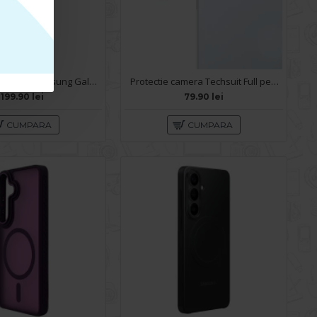
Husa spate pentru Samsung Galaxy S26 Plus Keephone Airskin - Clear
Protectie camera Techsuit Full pentru Samsung Galaxy S26 Plus - Negru
199.90 lei
79.90 lei
CUMPARA
CUMPARA