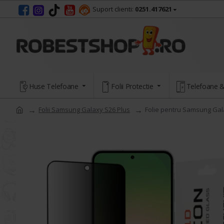
Suport clienti:
0251.417621
Huse Telefoane
Folii Protectie
Telefoane &
Folii Samsung Galaxy S26 Plus
Folie pentru Samsung Gala