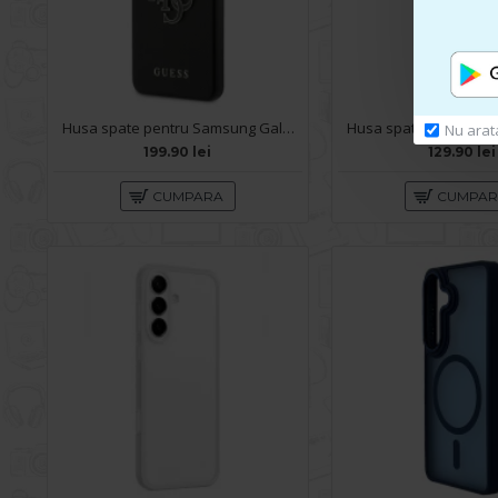
Husa spate pentru Samsung Galaxy S26 Plus Guess Metal Logo - Black
Nu arat
199.90 lei
129.90 lei
CUMPARA
CUMPA