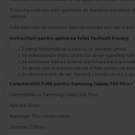
Protectia ecranului este garantata de duritatea suprafete
utilizare.
Folia este usor de intretinut datorita stratului anti-ulei si a
Instructiuni pentru aplicarea foliei Techsuit Privacy:
Ecranul telefonului se curata cu un servetel umed.
Se indeparteaza stratul protector de pe suprafata foliei
Se potriveste folia pe ecranul telefonului pana la incad
Se apasa usor in punctul central al foliei pentru ca ace
Se elimina bulele de aer, folosind o laveta uscata si ap
Caracteristici Folie pentru Samsung Galaxy S26 Plus – 
Compatibila cu: Samsung Galaxy S26 Plus
Aplicare: Ecran
Materiale: TPU+Sticla+Adeziv
Grosime: 0.3mm