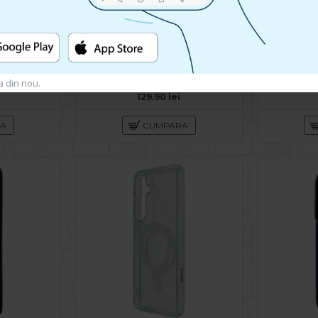
Husa spate pentru Samsung Galaxy S26 Plus B-Silicon Case - Negru
Husa spate pentru Samsung Galaxy S26 Plus Matte Case Magsafe - Semitransparent/Rose
a din nou.
129.90 lei
RA
CUMPARA