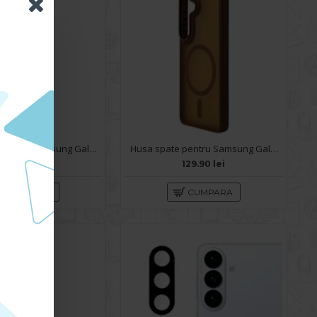
Husa spate pentru Samsung Galaxy S26 Plus Keephone Airskin - Black
Husa spate pentru Samsung Galaxy S26 Plus Matte Case Magsafe - Semitransparent/Gold
199.90 lei
129.90 lei
CUMPARA
CUMPARA