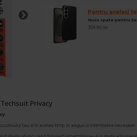
Pentru acelasi te
359.90 lei
 Techsuit Privacy
acy
ozitivului tau si in acelasi timp iti asiguri si intimitatea necesara!
fiind ideala atunci cand folosesti smartphone-ul in spatii aglomera