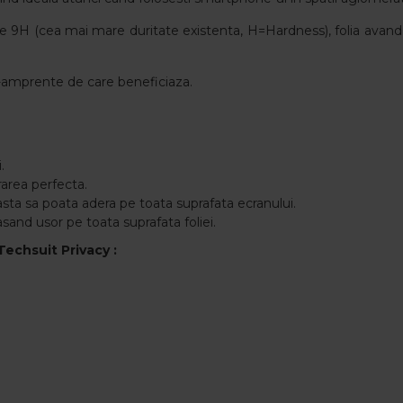
i de 9H (cea mai mare duritate existenta, H=Hardness), folia av
nti-amprente de care beneficiaza.
.
rarea perfecta.
asta sa poata adera pe toata suprafata ecranului.
asand usor pe toata suprafata foliei.
Techsuit Privacy :