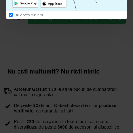
Ghid de Aplicare + Certificat Garantie
Nu arata din nou.
Descarca
Ghid de Aplicare Folii + Certificat de Garantie