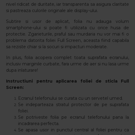
nivel ridicat de duritate, iar transparenta sa asigura claritate
si pastreaza culorile originale ale display-ului.
Subtire si usor de aplicat, folia nu adauga volum
smartphone-ului si poate fi utilizata cu orice husa de
protectie. Zgarieturile, praful sau murdaria nu vor mai fi o
problema datorita foliei Full Screen, aceasta fiind capabila
sa reziste chiar si la socuri si impacturi moderate.
In plus, folia acopera complet toata suprafata ecranului,
inclusiv marginile curbate, fara urme de aer si nu lasa urme
dupa inlaturare!
Instructiuni pentru aplicarea foliei de sticla Full
Screen:
Ecranul telefonului se curata cu un servetel umed.
Se indeparteaza stratul protector de pe suprafata
foliei.
Se potriveste folia pe ecranul telefonului pana la
incadrarea perfecta.
Se apasa usor in punctul central al foliei pentru ca