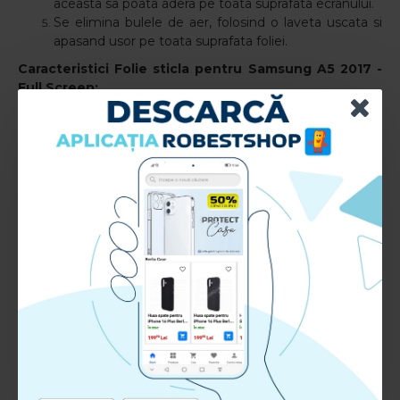
aceasta sa poata adera pe toata suprafata ecranului.
Se elimina bulele de aer, folosind o laveta uscata si
apasand usor pe toata suprafata foliei.
Caracteristici Folie sticla pentru Samsung A5 2017
-
Full Screen:
Compatibil cu: Samsung A5 2017
Tip aplicare: Fata
Material: TPU+Sticla+Adeziv
RECENZII CLIENTI:
Nu sunt recenzii la acest produs.
Adauga Recenzie
Te rugam
autentifica-te
sau
inregistreaza un cont nou
pentru a putea lasa o recenzie