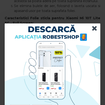
aceasta sa poata adera pe toata suprafata ecranului.
Se elimina bulele de aer, folosind o laveta uscata si
apasand usor pe toata suprafata foliei.
Caracteristici Folie sticla pentru Xiaomi Mi 10T Lite
5G
- Full Screen:
Compatibil cu: Xiaomi Mi 10T Lite 5G
Tip aplicare: Fata
Material: TPU+Sticla+Adeziv
RECENZII CLIENTI:
Nu sunt recenzii la acest produs.
Adauga Recenzie
Te rugam
autentifica-te
sau
inregistreaza un cont nou
pentru a putea lasa o recenzie