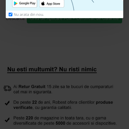
Ghid de Aplicare + Certificat Garantie
Nu arata din nou.
Descarca
Ghid de Aplicare Folii + Certificat de Garantie