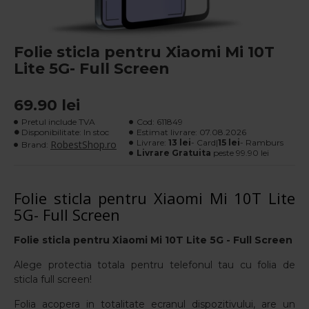
Folie sticla pentru Xiaomi Mi 10T
Lite 5G- Full Screen
69.90 lei
Pretul include TVA
Cod:
611849
Disponibilitate: In stoc
Estimat livrare:
07.08.2026
Livrare:
13 lei
- Card|
15 lei
- Ramburs
RobestShop.ro
Brand:
Livrare Gratuita
peste 99.90 lei
Folie sticla pentru Xiaomi Mi 10T Lite
5G- Full Screen
Folie sticla pentru Xiaomi Mi 10T Lite 5G
- Full Screen
Alege protectia totala pentru telefonul tau cu folia de
sticla full screen!
Folia acopera in totalitate ecranul dispozitivului, are un