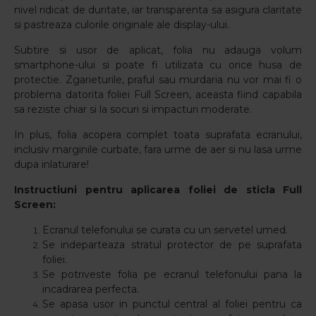
nivel ridicat de duritate, iar transparenta sa asigura claritate
si pastreaza culorile originale ale display-ului.
Subtire si usor de aplicat, folia nu adauga volum
smartphone-ului si poate fi utilizata cu orice husa de
protectie. Zgarieturile, praful sau murdaria nu vor mai fi o
problema datorita foliei Full Screen, aceasta fiind capabila
sa reziste chiar si la socuri si impacturi moderate.
In plus, folia acopera complet toata suprafata ecranului,
inclusiv marginile curbate, fara urme de aer si nu lasa urme
dupa inlaturare!
Instructiuni pentru aplicarea foliei de sticla Full
Screen:
Ecranul telefonului se curata cu un servetel umed.
Se indeparteaza stratul protector de pe suprafata
foliei.
Se potriveste folia pe ecranul telefonului pana la
incadrarea perfecta.
Se apasa usor in punctul central al foliei pentru ca