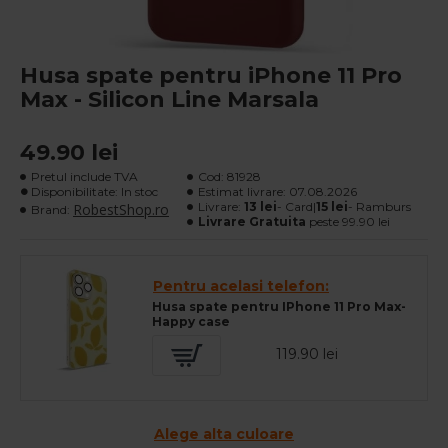
Husa spate pentru iPhone 11 Pro
Max - Silicon Line Marsala
49.90 lei
Pretul include TVA
Cod:
81928
Disponibilitate: In stoc
Estimat livrare:
07.08.2026
Livrare:
13 lei
- Card|
15 lei
- Ramburs
RobestShop.ro
Brand:
Livrare Gratuita
peste 99.90 lei
Pentru acelasi telefon:
Husa spate pentru IPhone 11 Pro Max-
Happy case
119.90 lei
Alege alta culoare