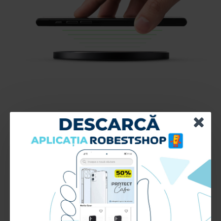
Daca iti doresti o husa care se intretine usor,
iti ofera un grad ridicat de protectie si
rezistenta indelungata, este compatibila cu
incarcarea wireless, atunci husa spate
Silicone Line este accesoriul perfect pentru
tine.