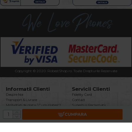
Copyright © 2020. RobestShop.ro. Toate Drepturile Rezervate
Informatii Clienti
Servicii Clienti
Despre Noi
Fidelity Card
Transport & Livrare
Contact
Modalitati de plata / Cum platesc?
Sugestii si Reclamatii
Termeni & Conditii
Intrebari Frecvente
CUMPARA
Politica Confidentialitate
Returnare Produs
Securitatea Datelor GDPR
Garantie Produse
Utilizare Cookie-uri
Brand
ANPC