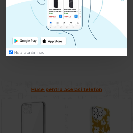
RECENZII CLIENTI:
Nu sunt recenzii la acest produs.
Adauga Recenzie
Te rugam
autentifica-te
sau
inregistreaza un cont nou
pentru a putea lasa o recenzie
Nu arata din nou.
Huse pentru acelasi telefon