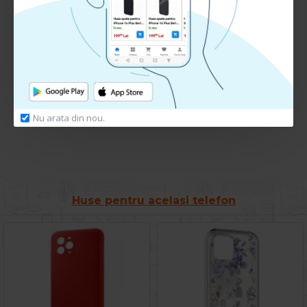
RECENZII CLIENTI:
Nu sunt recenzii la acest produs.
Adauga Recenzie
Te rugam
autentifica-te
sau
inregistreaza un cont nou
pentru a putea lasa o recenzie
Nu arata din nou.
Huse pentru acelasi telefon