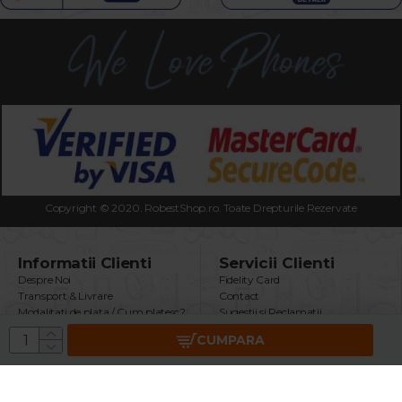
Copyright © 2020. RobestShop.ro. Toate Drepturile Rezervate
Informatii Clienti
Servicii Clienti
Despre Noi
Fidelity Card
Transport & Livrare
Contact
Modalitati de plata / Cum platesc?
Sugestii si Reclamatii
Termeni & Conditii
Intrebari Frecvente
CUMPARA
Politica Confidentialitate
Returnare Produs
Securitatea Datelor GDPR
Garantie Produse
Utilizare Cookie-uri
Brand
ANPC