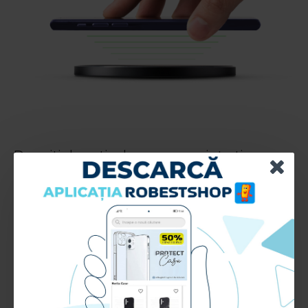
Daca iti doresti o husa care se intretine usor,
iti ofera un grad ridicat de protectie si
rezistenta indelungata, este compatibila cu
incarcarea wireless, atunci husa spate
Silicone Line este accesoriul perfect pentru
tine.