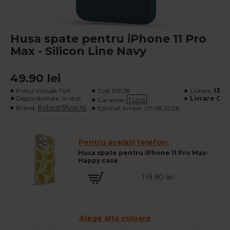
Husa spate pentru iPhone 11 Pro
Max - Silicon Line Navy
49.90 lei
Pretul include TVA
Cod:
81928
Livrare:
13 le
Disponibilitate: In stoc
Livrare Gra
1 luna
Garantie:
RobestShop.ro
Brand:
Estimat livrare:
07.08.2026
Pentru acelasi telefon:
Husa spate pentru IPhone 11 Pro Max-
Happy case
119.90 lei
Alege alta culoare