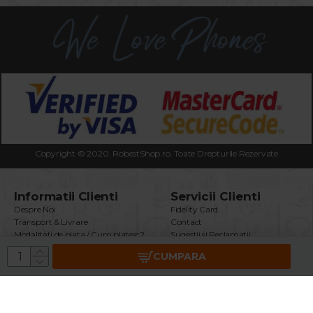
Copyright © 2020. RobestShop.ro. Toate Drepturile Rezervate
Informatii Clienti
Servicii Clienti
Despre Noi
Fidelity Card
Transport & Livrare
Contact
Modalitati de plata / Cum platesc?
Sugestii si Reclamatii
Termeni & Conditii
Intrebari Frecvente
CUMPARA
Politica Confidentialitate
Returnare Produs
Securitatea Datelor GDPR
Garantie Produse
Utilizare Cookie-uri
Brand
ANPC