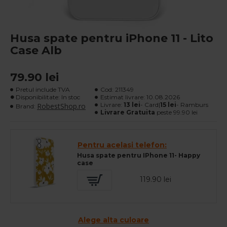
Husa spate pentru iPhone 11 - Lito
Case Alb
79.90 lei
Pretul include TVA
Cod:
211349
Disponibilitate: In stoc
Estimat livrare:
10.08.2026
Livrare:
13 lei
- Card|
15 lei
- Ramburs
RobestShop.ro
Brand:
Livrare Gratuita
peste 99.90 lei
Pentru acelasi telefon:
Husa spate pentru IPhone 11- Happy
case
119.90 lei
Alege alta culoare