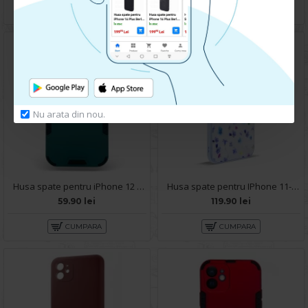
CUMPARA
CUMPARA
Nu arata din nou.
Husa spate pentru iPhone 12 - Mantis Case Verde Crud / Negru
Husa spate pentru IPhone 11- Happy case
59.90 lei
119.90 lei
CUMPARA
CUMPARA