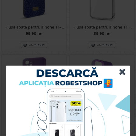
Husa spate pentru iPhone 11- Glow case
Husa spate pentru iPhone 11 - Protect+
99.90 lei
39.90 lei
CUMPARA
CUMPARA
Husa spate pentru iPhone 11 - Silicon Line Mov
Husa spate pentru iPhone 11- Bozo case Mov
49.90 lei
59.90 lei