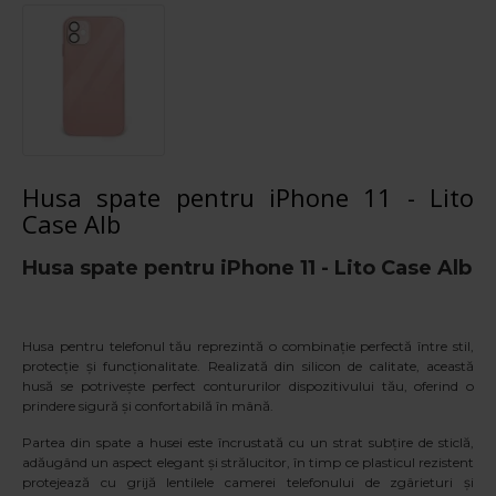
Husa spate pentru iPhone 11 - Lito
Case Alb
Husa spate pentru iPhone 11 - Lito Case Alb
Husa pentru telefonul tău reprezintă o combinație perfectă între stil,
protecție și funcționalitate. Realizată din silicon de calitate, această
husă se potrivește perfect contururilor dispozitivului tău, oferind o
prindere sigură și confortabilă în mână.
Partea din spate a husei este încrustată cu un strat subțire de sticlă,
adăugând un aspect elegant și strălucitor, în timp ce plasticul rezistent
protejează cu grijă lentilele camerei telefonului de zgârieturi și