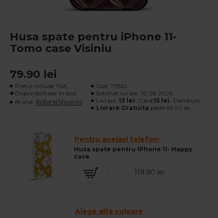
Husa spate pentru iPhone 11-
Tomo case Visiniu
79.90 lei
Pretul include TVA
Cod:
711562
Disponibilitate: In stoc
Estimat livrare:
10.08.2026
Livrare:
13 lei
- Card|
15 lei
- Ramburs
RobestShop.ro
Brand:
Livrare Gratuita
peste 99.90 lei
Pentru acelasi telefon:
Husa spate pentru IPhone 11- Happy
case
119.90 lei
Alege alta culoare