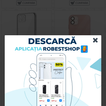
CUMPARA
CUMPARA
Husa spate pentru iPhone 11 - Protect+
Husa spate pentru iPhone 11 - Lito Case Roz
39.90 lei
79.90 lei
CUMPARA
CUMPARA