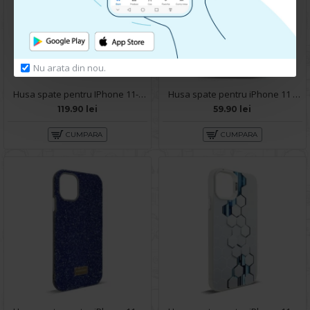
Nu arata din nou.
Husa spate pentru IPhone 11- Happy case
Husa spate pentru iPhone 11 - Mantis Case Navy / Negru
119.90 lei
59.90 lei
CUMPARA
CUMPARA