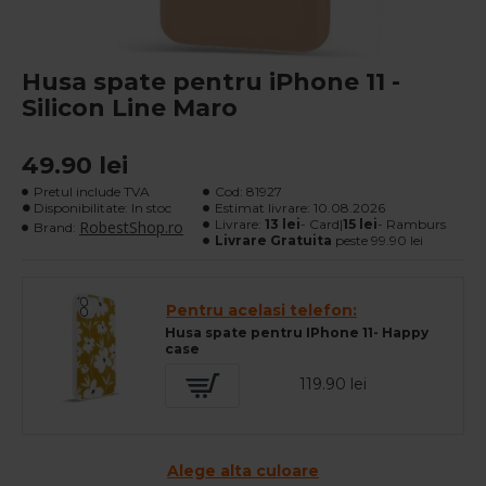
Husa spate pentru iPhone 11 -
Silicon Line Maro
49.90 lei
Pretul include TVA
Cod:
81927
Disponibilitate: In stoc
Estimat livrare:
10.08.2026
Livrare:
13 lei
- Card|
15 lei
- Ramburs
RobestShop.ro
Brand:
Livrare Gratuita
peste 99.90 lei
Pentru acelasi telefon:
Husa spate pentru IPhone 11- Happy
case
119.90 lei
Alege alta culoare