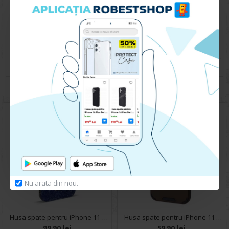
Husa spate pentru iPhone 11 - Silicon Line Roz
Husa spate pentru iPhone 12 - Mantis Case Verde Crud / Negru
49.90 lei
59.90 lei
CUMPARA
CUMPARA
Nu arata din nou.
Husa spate pentru iPhone 11- Glow case
Husa spate pentru iPhone 11 - Mantis Case Maro / Negru
99.90 lei
59.90 lei