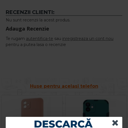
RECENZII CLIENTI:
Nu sunt recenzii la acest produs.
Adauga Recenzie
Te rugam
autentifica-te
sau
inregistreaza un cont nou
pentru a putea lasa o recenzie
Huse pentru acelasi telefon