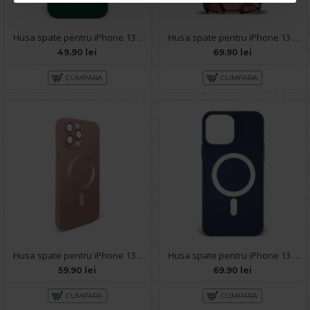
Husa spate pentru iPhone 13 Pro Max - Circle Case Verde Crud & Rosu
Husa spate pentru iPhone 13 Pro Max - Yoop Case Roz
49.90 lei
69.90 lei
CUMPARA
CUMPARA
Husa spate pentru iPhone 13 Pro Max - Sassy Case Roz
Husa spate pentru iPhone 13 Pro Max - YOTOO Case Albastru
59.90 lei
69.90 lei
CUMPARA
CUMPARA