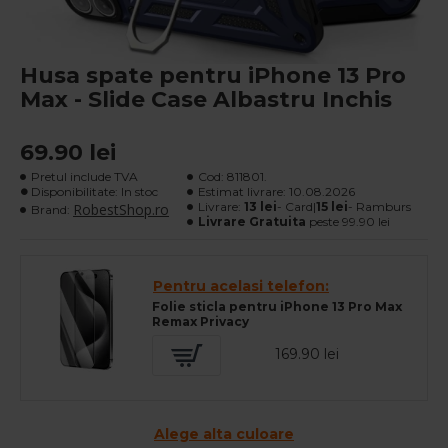
Husa spate pentru iPhone 13 Pro
Max - Slide Case Albastru Inchis
69.90 lei
Pretul include TVA
Cod:
811801.
Disponibilitate: In stoc
Estimat livrare:
10.08.2026
Livrare:
13 lei
- Card|
15 lei
- Ramburs
RobestShop.ro
Brand:
Livrare Gratuita
peste 99.90 lei
Pentru acelasi telefon:
Folie sticla pentru iPhone 13 Pro Max
Remax Privacy
169.90 lei
Alege alta culoare