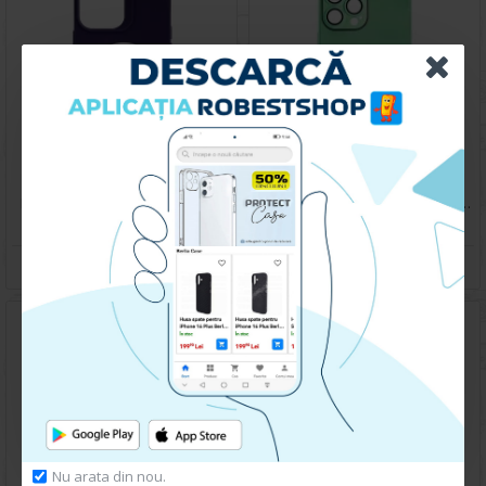
Husa spate pentru iPhone 13 Pro Max - YOTOO Case Mov Inchis
Husa spate pentru iPhone 13 Pro Max - Lito Case Turcoaz
69.90 lei
79.90 lei
CUMPARA
CUMPARA
Nu arata din nou.