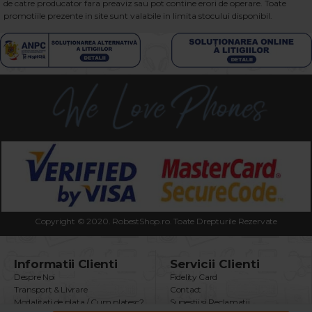
de catre producator fara preaviz sau pot contine erori de operare. Toate
promotiile prezente in site sunt valabile in limita stocului disponibil.
Copyright © 2020. RobestShop.ro. Toate Drepturile Rezervate
Informatii Clienti
Servicii Clienti
Despre Noi
Fidelity Card
Transport & Livrare
Contact
Modalitati de plata / Cum platesc?
Sugestii si Reclamatii