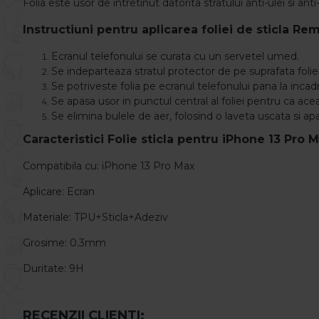
Folia este usor de intretinut datorita stratului anti-ulei si a
Instructiuni pentru aplicarea foliei de sticla Re
Ecranul telefonului se curata cu un servetel umed.
Se indeparteaza stratul protector de pe suprafata foliei
Se potriveste folia pe ecranul telefonului pana la incad
Se apasa usor in punctul central al foliei pentru ca ace
Se elimina bulele de aer, folosind o laveta uscata si ap
Caracteristici Folie sticla pentru
iPhone 13 Pro 
Compatibila cu: iPhone 13 Pro Max
Aplicare: Ecran
Materiale: TPU+Sticla+Adeziv
Grosime: 0.3mm
Duritate: 9H
RECENZII CLIENTI: