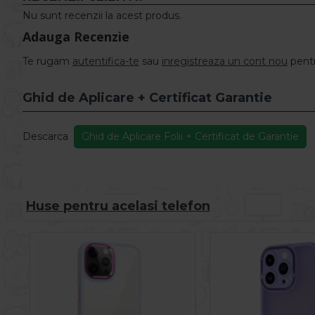
Nu sunt recenzii la acest produs.
Adauga Recenzie
Te rugam
autentifica-te
sau
inregistreaza un cont nou
pentr
Ghid de Aplicare + Certificat Garantie
Descarca
Ghid de Aplicare Folii + Certificat de Garantie
Huse pentru acelasi telefon