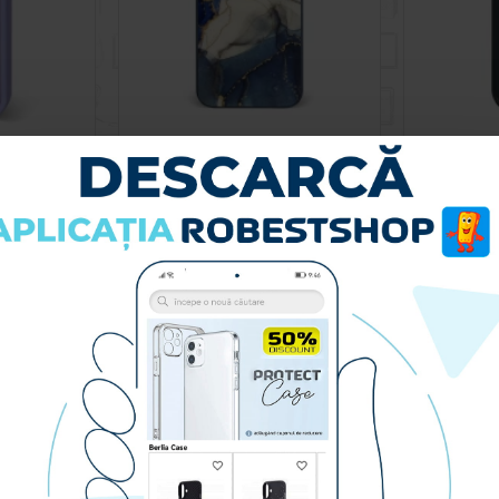
Husa spate pentru iPhone 13 Pro Max - Catwalk Case Mov
Husa spate pentru iPhone 13 Pro Max - Deli Case Albastru
79.90 lei
RA
CUMPARA