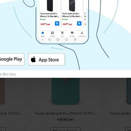
Husa spate pentru iPhone 13 Pro Max - Doo Case Argintiu
Husa spate pentru iPhone 13 Pro Max - Silver Case
49.90 lei
RA
CUMPARA
a din nou.
Husa spate pentru iPhone 13 Pro Max - Lito Case Roz
Husa spate pentru iPhone 13 Pro Max - Circle Case Turcoaz & Roz
49.90 lei