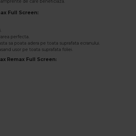
nti-amprente de care beneficiaza.
max Full Screen:
.
rarea perfecta.
asta sa poata adera pe toata suprafata ecranului.
asand usor pe toata suprafata foliei.
Max
Remax Full Screen
: