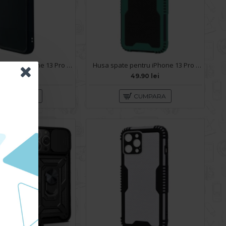
Husa spate pentru iPhone 13 Pro Max KIP Case - Negru
Husa spate pentru iPhone 13 Pro Max - Zip Case Verde
59.90 lei
49.90 lei
CUMPARA
CUMPARA