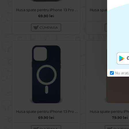
Husa spate pentru iPhone 13 Pro Max - YOTOO Case Gri
69.90 lei
79.90 lei
CUMPARA
CUMPA
Nu arat
Husa spate pentru iPhone 13 Pro Max - YOTOO Case Albastru
69.90 lei
79.90 lei