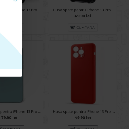
Husa spate pentru iPhone 13 Pro Max - Slide Case Negru
Husa spate pentru iPhone 13 Pro Max - Zip Case Gri
69.90 lei
49.90 lei
CUMPARA
CUMPARA
Husa spate pentru iPhone 13 Pro Max - Lito Case Sierra Bleu
Husa spate pentru iPhone 13 Pro Max - Silicon Line Rosu
79.90 lei
49.90 lei