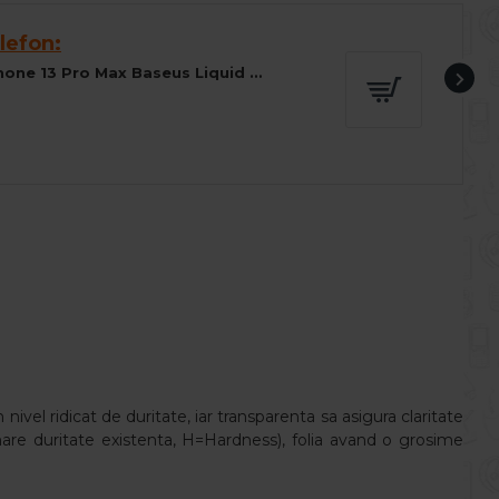
lefon:
Husa spate pentru iPhone 13 Pro Max Baseus Liquid Silica Gel - Albastru
 nivel ridicat de duritate, iar transparenta sa asigura claritate
 mare duritate existenta, H=Hardness), folia avand o grosime