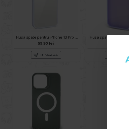
Husa spate pentru iPhone 13 Pro Max - Leaf Case Mov
59.90 lei
49.90 lei
CUMPARA
CUMPA