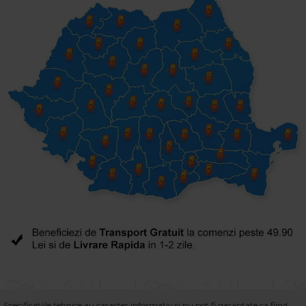
Specificatiile tehnice au caracter informativ si nu pot fi garantate ca fiind