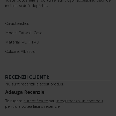
Toate butoanele și porturile sunt ușor accesibile. Ușor de
instalat și de îndepărtat.
Caracteristici:
Model: Catwalk Case
Material: PC + TPU
Culoare: Albastru
RECENZII CLIENTI:
Nu sunt recenzii la acest produs.
Adauga Recenzie
Te rugam
autentifica-te
sau
inregistreaza un cont nou
pentru a putea lasa o recenzie