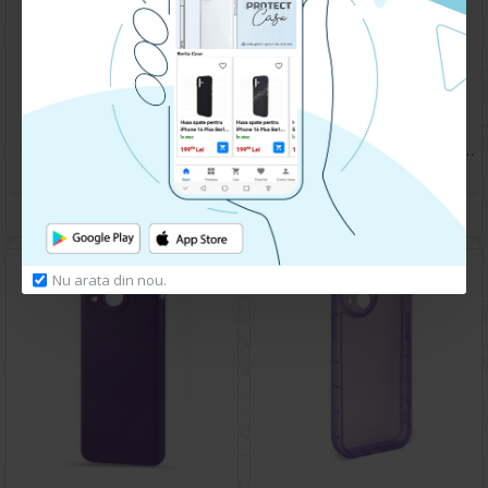
Husa spate pentru iPhone 14 - Catwalk Case Negru
Husa spate pentru iPhone 14- Tomo case Visiniu
49.90 lei
79.90 lei
CUMPARA
CUMPARA
Nu arata din nou.