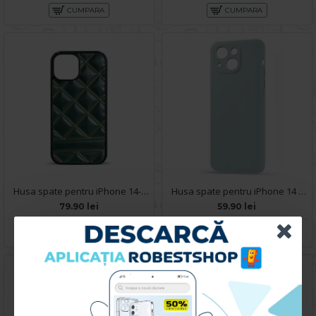
CUMPARA
CUMPARA
Husa spate pentru iPhone 14- Tomo case Verde
Husa spate pentru iPhone 14 - Silicon Line Gri
79.90 lei
59.90 lei
CUMPARA
CUMPARA