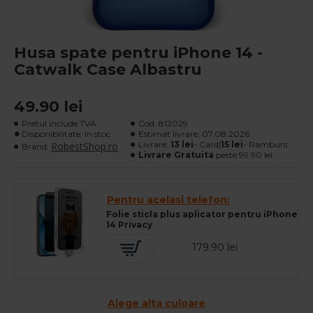
Husa spate pentru iPhone 14 -
Catwalk Case Albastru
49.90 lei
Pretul include TVA
Cod:
812029
Disponibilitate: In stoc
Estimat livrare:
07.08.2026
Livrare:
13 lei
- Card|
15 lei
- Ramburs
RobestShop.ro
Brand:
Livrare Gratuita
peste 99.90 lei
Pentru acelasi telefon:
Folie sticla plus aplicator pentru iPhone
14 Privacy
179.90 lei
Alege alta culoare