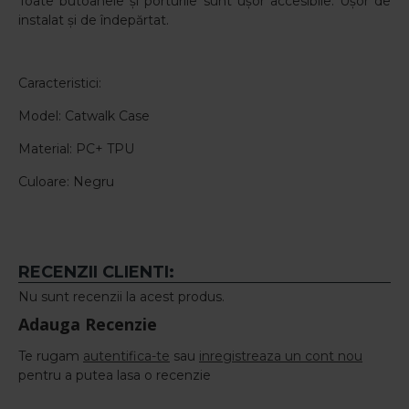
Toate butoanele și porturile sunt ușor accesibile. Ușor de
instalat și de îndepărtat.
Caracteristici:
Model: Catwalk Case
Material: PC+ TPU
Culoare: Negru
RECENZII CLIENTI:
Nu sunt recenzii la acest produs.
Adauga Recenzie
Te rugam
autentifica-te
sau
inregistreaza un cont nou
pentru a putea lasa o recenzie