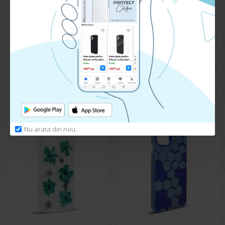
Husa spate pentru iPhone 14- Bozo case Negru
Husa spate pentru IPhone 14- Happy case
59.90 lei
119.90 lei
CUMPARA
CUMPARA
Nu arata din nou.