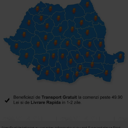
Specificatiile tehnice au caracter informativ si nu pot fi garantate ca fiind