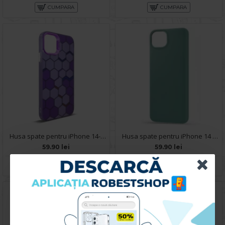
CUMPARA
CUMPARA
Husa spate pentru iPhone 14- Bozo case Mov
Husa spate pentru iPhone 14 - Silicon Line Verde Inchis
59.90 lei
59.90 lei
CUMPARA
CUMPARA