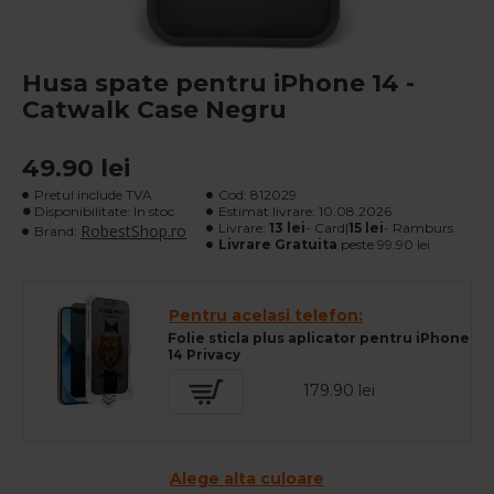
Husa spate pentru iPhone 14 -
Catwalk Case Negru
49.90 lei
Pretul include TVA
Cod:
812029
Disponibilitate: In stoc
Estimat livrare:
10.08.2026
Livrare:
13 lei
- Card|
15 lei
- Ramburs
RobestShop.ro
Brand:
Livrare Gratuita
peste 99.90 lei
Pentru acelasi telefon:
Folie sticla plus aplicator pentru iPhone
14 Privacy
179.90 lei
Alege alta culoare