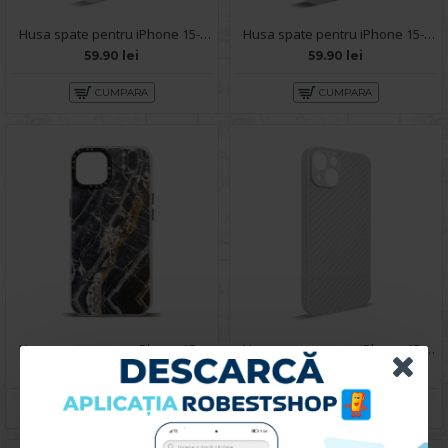
Husa spate pentru iPhone 15- Rizz case
Husa spate pentru iPhone 15- Bozo case Alb
59.90 lei
59.90 lei
CUMPARA
CUMPARA
Husa spate pentru iPhone 15 - Misty Case
Husa spate pentru iPhone 15- Lys case Alb
49.90 lei
59.90 lei
CUMPARA
CUMPARA