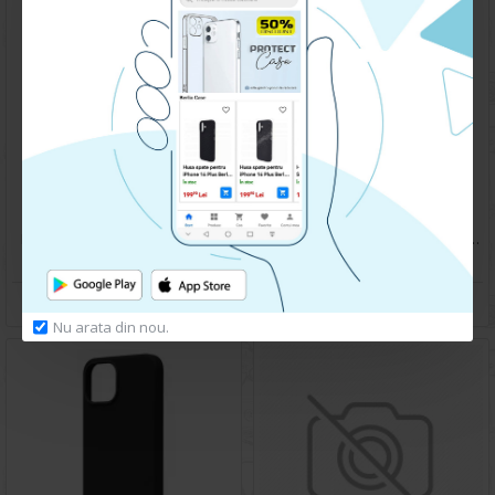
Husa spate pentru iPhone 15 Berlia Matte Magsafe - Semitransparent/Gri
Husa spate pentru iPhone 15 Silicon Line - Turcoaz
219.90 lei
59.90 lei
CUMPARA
CUMPARA
Nu arata din nou.