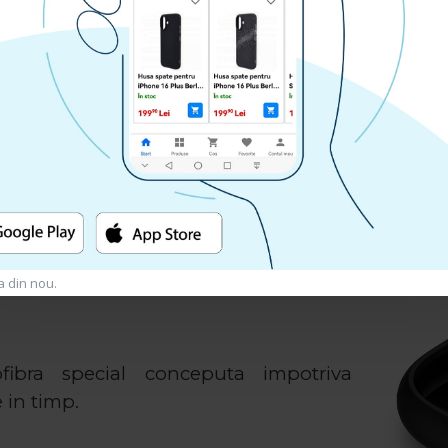
a din nou.
fibra special conceputa impotriva
 in timp.