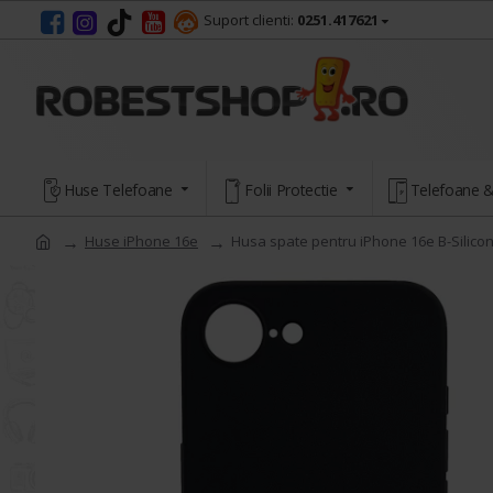
Suport clienti:
0251.417621
Huse Telefoane
Folii Protectie
Telefoane &
Huse iPhone 16e
Husa spate pentru iPhone 16e B-Silicon