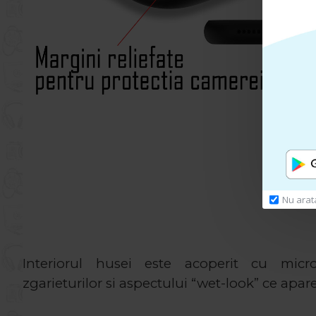
Nu arat
Interiorul husei este acoperit cu micro
zgarieturilor si aspectului “wet-look” ce apare