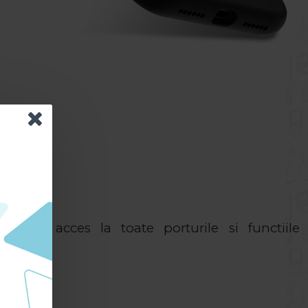
 ofera acces la toate porturile si functiile