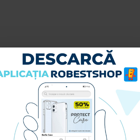
Decupajele sunt foarte precise si
telefonului.