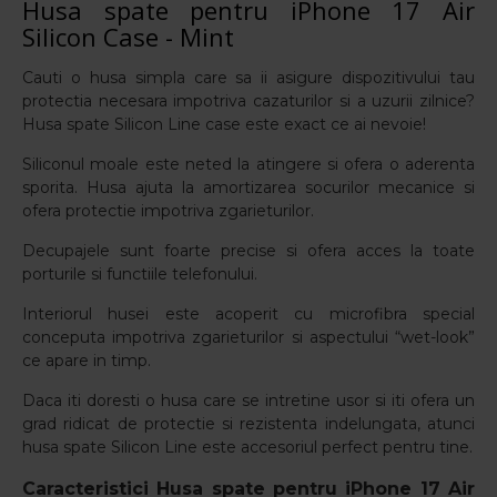
Husa spate pentru iPhone 17 Air
Silicon Case - Mint
Cauti o husa simpla care sa ii asigure dispozitivului tau
protectia necesara impotriva cazaturilor si a uzurii zilnice?
Husa spate Silicon Line case este exact ce ai nevoie!
Siliconul moale este neted la atingere si ofera o aderenta
sporita. Husa ajuta la amortizarea socurilor mecanice si
ofera protectie impotriva zgarieturilor.
Decupajele sunt foarte precise si ofera acces la toate
porturile si functiile telefonului.
Interiorul husei este acoperit cu microfibra special
conceputa impotriva zgarieturilor si aspectului “wet-look”
ce apare in timp.
Daca iti doresti o husa care se intretine usor si iti ofera un
grad ridicat de protectie si rezistenta indelungata, atunci
husa spate Silicon Line este accesoriul perfect pentru tine.
Caracteristici
Husa spate pentru iPhone 17 Air