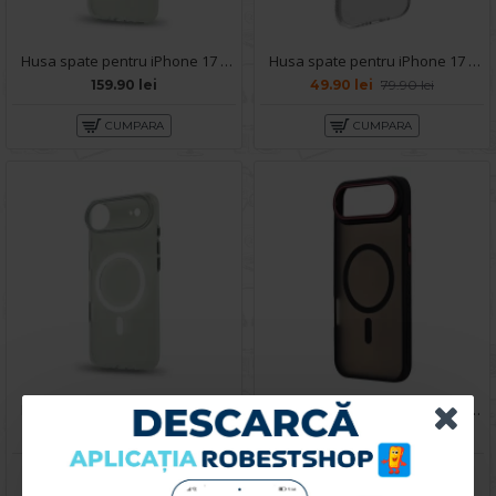
Husa spate pentru iPhone 17 Air Berlia Sheen Magsafe - Transparent/Portocaliu
Husa spate pentru iPhone 17 Air - Space Case
159.90 lei
49.90 lei
79.90 lei
CUMPARA
CUMPARA
Husa spate pentru iPhone 17 Air Berlia Sheen Magsafe - Transparent/Alb
Husa spate pentru iPhone 17 Air Matte Case Magsafe - Semitransparent/Negru
159.90 lei
129.90 lei
CUMPARA
CUMPARA