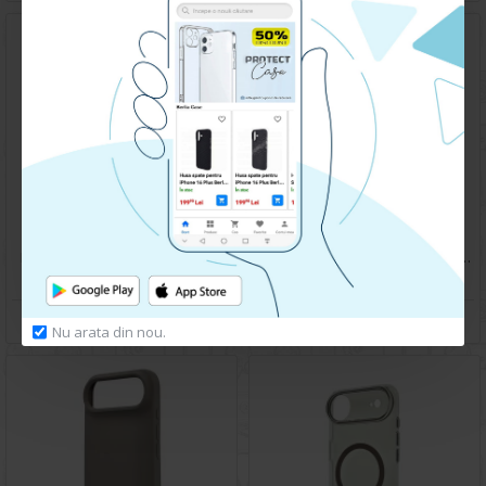
Husa spate pentru iPhone 17 Air - Clear Magsafe
Husa spate pentru iPhone 17 Air - Guess Magsafe
69.90 lei
219.90 lei
CUMPARA
CUMPARA
Nu arata din nou.