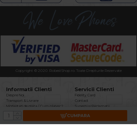
Copyright © 2020. RobestShop.ro. Toate Drepturile Rezervate
Informatii Clienti
Servicii Clienti
Despre Noi
Fidelity Card
Transport & Livrare
Contact
Modalitati de plata / Cum platesc?
Sugestii si Reclamatii
Termeni & Conditii
Intrebari Frecvente
CUMPARA
Politica Confidentialitate
Returnare Produs
Securitatea Datelor GDPR
Garantie Produse
Utilizare Cookie-uri
Brand
ANPC