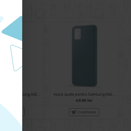
Husa spate pentru Samsung A02S - Silicon Line Navy
Husa spate pentru Samsung A02S - Silicon Line Gri
49.90 lei
49.90 lei
CUMPARA
CUMPARA