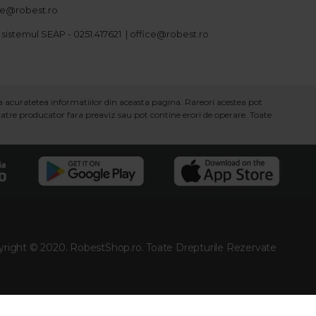
ice@robest.ro
 sistemul SEAP - 0251.417621 | office@robest.ro
ra acuratetea informatiilor din aceasta pagina. Rareori acestea pot
 catre producator fara preaviz sau pot contine erori de operare. Toate
right © 2020. RobestShop.ro. Toate Drepturile Rezervate