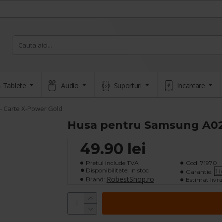
 Tablete
Audio
Suporturi
Incarcare
- Carte X-Power Gold
Husa pentru Samsung A02s
49.90 lei
Pretul include TVA
Cod:
71970
Disponibilitate: In stoc
1 
Garantie:
RobestShop.ro
Brand:
Estimat livra