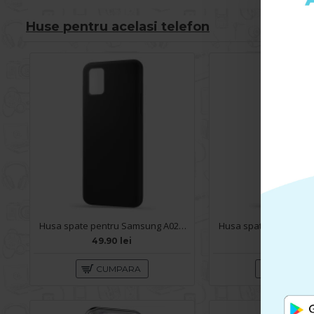
Huse pentru acelasi telefon
Husa spate pentru Samsung A02S - Silicon Line Negru
49.90 lei
49.90 lei
CUMPARA
CUMPA