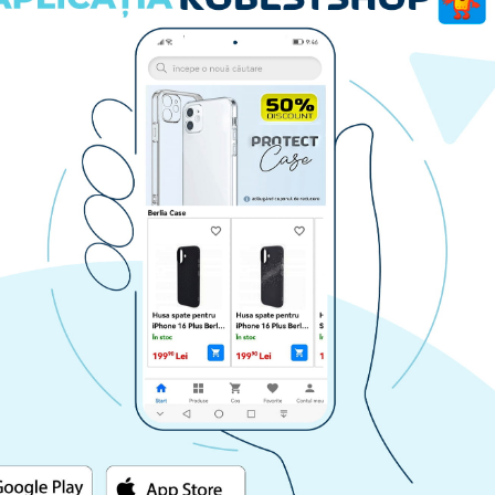
Husa spate pentru Samsung A02S - Silicon Line Rosu
Husa spate pentru Samsung A02S - Silicon Line Verde
49.90 lei
RA
CUMPARA