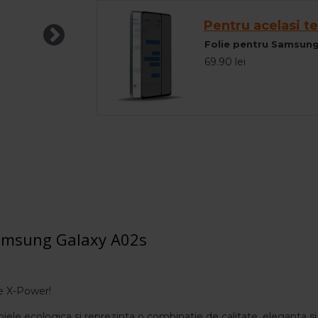
Pentru acelasi te
Folie pentru Samsung
69.90 lei
Samsung Galaxy A02s
te X-Power!
i piele ecologica si reprezinta o combinatie de calitate, eleganta si