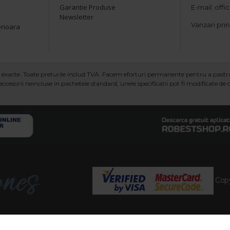
Garantie Produse
E-mail: off
Newsletter
Vanzari prin
erioara
ind exacte. Toate preturile includ TVA. Facem eforturi permanente pentru a past
ccesorii neincluse in pachetele standard, unele specificatii pot fi modificate de
Copy