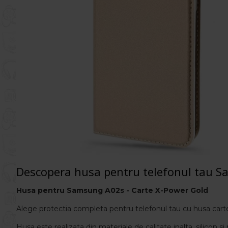
Descopera husa pentru telefonul tau 
Husa pentru
Samsung A02s - Carte X-Power Gold
Alege protectia completa pentru telefonul tau cu husa car
Husa este realizata din materiale de calitate inalta, silicon s