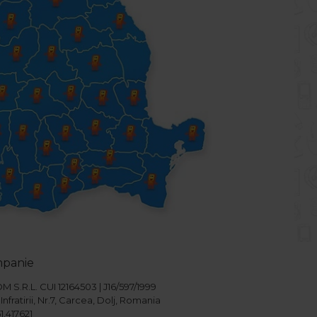
mpanie
S.R.L. CUI 12164503 | J16/597/1999
Infratirii, Nr.7, Carcea, Dolj, Romania
1.417621