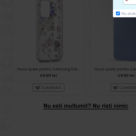
Nu arat
Husa spate pentru Samsung Galaxy A02s - Silver Case
49.90 lei
49.90 lei
CUMPARA
CUMPA