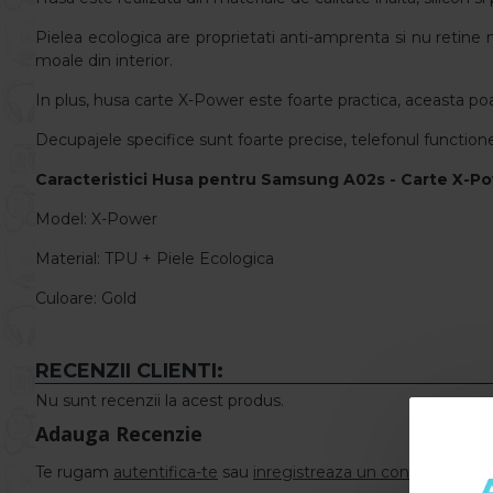
Pielea ecologica are proprietati anti-amprenta si nu retine m
moale din interior.
In plus, husa carte X-Power este foarte practica, aceasta poat
Decupajele specifice sunt foarte precise, telefonul functione
Caracteristici
Husa pentru Samsung A02s - Carte X-Po
Model: X-Power
Material: TPU + Piele Ecologica
Culoare: Gold
RECENZII CLIENTI:
Nu sunt recenzii la acest produs.
Adauga Recenzie
Te rugam
autentifica-te
sau
inregistreaza un cont nou
pentr