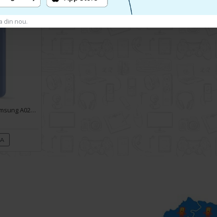
a din nou.
Husa spate pentru Samsung A02S - Silicon Line Albastru
RA