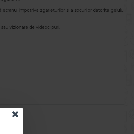
cranul impotriva zgarieturilor si a socurilor datorita gelului
 sau vizionare de videoclipuri.