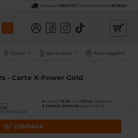
Transport
GRATUIT
la comenzi peste
99.90 lei
Stocare
Alte Accesorii
Retea Magazine
 - Carte X-Power Gold
Livrare:
13 lei
- Card|
15 lei
- Ramburs
Livrare Gratuita
peste 99.90 lei
luna
re:
07.08.2026
CUMPARA