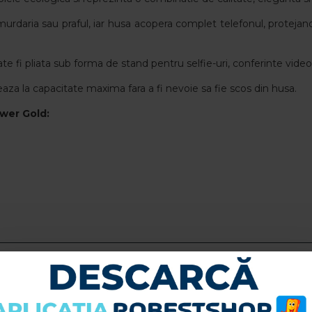
urdaria sau praful, iar husa acopera complet telefonul, protejand e
e fi pliata sub forma de stand pentru selfie-uri, conferinte video
aza la capacitate maxima fara a fi nevoie sa fie scos din husa.
wer Gold
:
u a putea lasa o recenzie