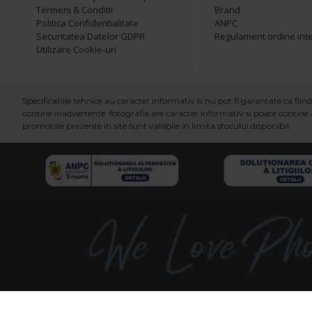
Termeni & Conditii
Brand
Politica Confidentialitate
ANPC
Securitatea Datelor GDPR
Regulament ordine int
Utilizare Cookie-uri
Specificatiile tehnice au caracter informativ si nu pot fi garantate ca fi
contine inadvertente: fotografia are caracter informativ si poate contine a
promotiile prezente in site sunt valabile in limita stocului disponibil.