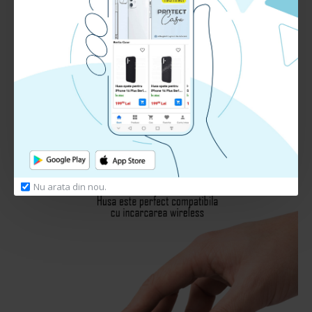
Interiorul husei este acoperit cu microfibra
special conceputa impotriva zgarieturilor si
aspectului “wet-look” ce apare in timp.
Nu arata din nou.