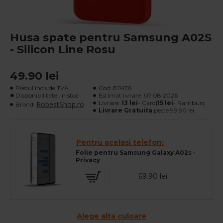
Husa spate pentru Samsung A02S
- Silicon Line Rosu
49.90 lei
Pretul include TVA
Cod:
811476
Disponibilitate: In stoc
Estimat livrare:
07.08.2026
Livrare:
13 lei
- Card|
15 lei
- Ramburs
RobestShop.ro
Brand:
Livrare Gratuita
peste 99.90 lei
Pentru acelasi telefon:
Folie pentru Samsung Galaxy A02s -
Privacy
69.90 lei
Alege alta culoare