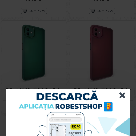
CUMPARA
CUMPARA
Husa spate pentru Samsung Galaxy A04E - Catwalk Case Verde
Husa spate pentru Samsung Galaxy A04E - Catwalk Case Visiniu
49.90 lei
49.90 lei
CUMPARA
CUMPARA