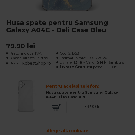
Husa spate pentru Samsung
Galaxy A04E - Deli Case Bleu
79.90 lei
Pretul include TVA
Cod:
211358
Disponibilitate: In stoc
Estimat livrare:
10.08.2026
Livrare:
13 lei
- Card|
15 lei
- Ramburs
RobestShop.ro
Brand:
Livrare Gratuita
peste 99.90 lei
Pentru acelasi telefon:
Husa spate pentru Samsung Galaxy
A04E- Lito Case Alb
79.90 lei
Alege alta culoare