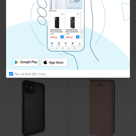
Husa spate pentru Samsung Galaxy A04E - Deli Case Roz
Husa spate pentru Samsung Galaxy A04E - Catwalk Case Mov
79.90 lei
49.90 lei
CUMPARA
CUMPARA
Nu arata din nou.