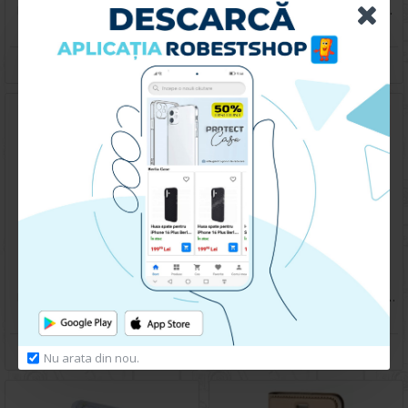
Husa pentru Samsung Galaxy A05 - Carte X-Power Negru
Husa spate pentru Samsung Galaxy A05- Happy case
59.90 lei
119.90 lei
CUMPARA
CUMPARA
Husa spate pentru Samsung Galaxy A05 KIP Case - Negru
Husa spate pentru iSamsung Galaxy A05 - KOOL Case
59.90 lei
99.90 lei
CUMPARA
CUMPARA
Nu arata din nou.