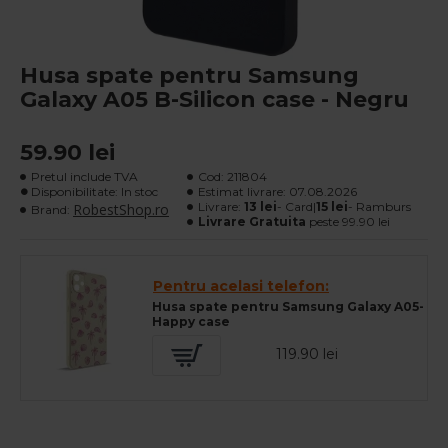
Husa spate pentru Samsung
Galaxy A05 B-Silicon case - Negru
59.90 lei
Pretul include TVA
Cod:
211804
Disponibilitate: In stoc
Estimat livrare:
07.08.2026
Livrare:
13 lei
- Card|
15 lei
- Ramburs
RobestShop.ro
Brand:
Livrare Gratuita
peste 99.90 lei
Pentru acelasi telefon:
Husa spate pentru Samsung Galaxy A05-
Happy case
119.90 lei