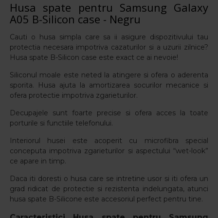
Husa spate pentru Samsung Galaxy
A05 B-Silicon case - Negru
Cauti o husa simpla care sa ii asigure dispozitivului tau
protectia necesara impotriva cazaturilor si a uzurii zilnice?
Husa spate B-Silicon case este exact ce ai nevoie!
Siliconul moale este neted la atingere si ofera o aderenta
sporita. Husa ajuta la amortizarea socurilor mecanice si
ofera protectie impotriva zgarieturilor.
Decupajele sunt foarte precise si ofera acces la toate
porturile si functiile telefonului.
Interiorul husei este acoperit cu microfibra special
conceputa impotriva zgarieturilor si aspectului “wet-look”
ce apare in timp.
Daca iti doresti o husa care se intretine usor si iti ofera un
grad ridicat de protectie si rezistenta indelungata, atunci
husa spate B-Silicone este accesoriul perfect pentru tine.
Caracteristici
Husa spate pentru Samsung