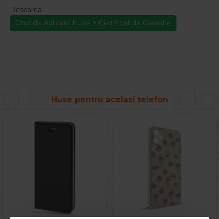
Descarca
Ghid de Aplicare Huse + Certificat de Garantie
Huse pentru acelasi telefon