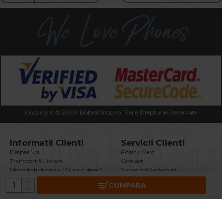
Copyright © 2020. RobestShop.ro. Toate Drepturile Rezervate
Informatii Clienti
Servicii Clienti
Despre Noi
Fidelity Card
Transport & Livrare
Contact
Modalitati de plata / Cum platesc?
Sugestii si Reclamatii
Termeni & Conditii
Intrebari Frecvente
CUMPARA
Politica Confidentialitate
Returnare Produs
Securitatea Datelor GDPR
Garantie Produse
Utilizare Cookie-uri
Brand
ANPC