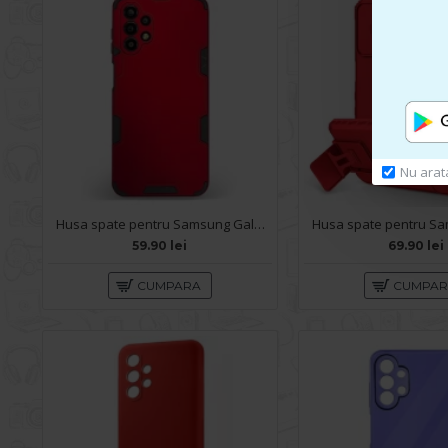
Nu arat
Husa spate pentru Samsung Galaxy A13 - Mantis Case Rosu / Negru
59.90 lei
69.90 lei
CUMPARA
CUMPA