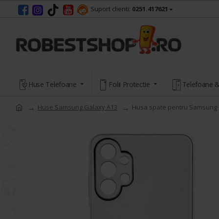
Suport clienti:
0251.417621
Huse Telefoane
Folii Protectie
Telefoane &
Huse Samsung Galaxy A13
Husa spate pentru Samsung G