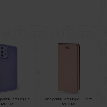
Husa spate pentru Samsung Galaxy A13 - Catwalk Case Mov
Husa pentru Samsung A13 - Carte X-Power Rose
49.90 lei
59.90 lei