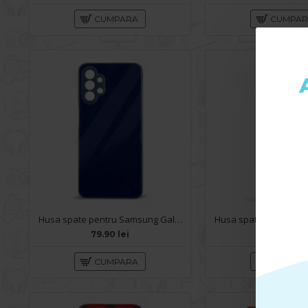
CUMPARA
CUMPA
Husa spate pentru Samsung Galaxy A13- Lito Case Albastru inchis
79.90 lei
59.90 lei
CUMPARA
CUMPA