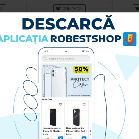
RA
CUMPARA
Husa spate pentru Samsung A13 - Silicon Line Maro Deschis
Husa spate pentru Samsung Galaxy A13 - Catwalk Case Albastru
49.90 lei
RA
CUMPARA