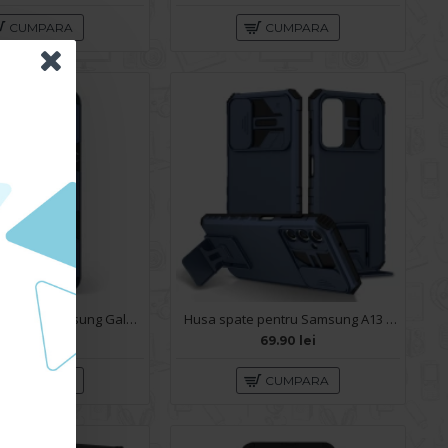
CUMPARA
CUMPARA
Husa spate pentru Samsung Galaxy A13 - Mantis Case Albastru / Negru
Husa spate pentru Samsung A13 - Dragon Case Albastru
59.90 lei
69.90 lei
CUMPARA
CUMPARA