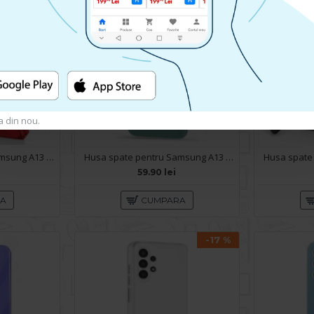
a din nou.
Husa spate pentru Samsung A13 - Dragon Case Rosu
Husa spate pentru Samsung A13 - Silicon Line Verde Inchis
59.90 lei
RA
CUMPARA
-17 %