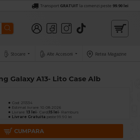
Transport
GRATUIT
la comenzi peste
99.90 lei
Stocare
Alte Accesorii
Retea Magazine
 Galaxy A13- Lito Case Alb
Cod:
211334
Estimat livrare:
10.08.2026
Livrare:
13 lei
- Card|
15 lei
- Ramburs
Livrare Gratuita
peste 99.90 lei
CUMPARA