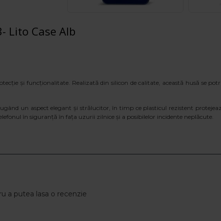
 Lito Case Alb
ecție și funcționalitate. Realizată din silicon de calitate, această husă se potr
ăugând un aspect elegant și strălucitor, în timp ce plasticul rezistent protejeaz
onul în siguranță în fața uzurii zilnice și a posibilelor incidente neplăcute.
u a putea lasa o recenzie