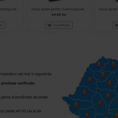
Husa spate pentru Samsung Galaxy A13- Lito Case Mov deschis
Husa spate pentru Samsung Galaxy A13 - Catwalk Case Negru
49.90 lei
RA
CUMPARA