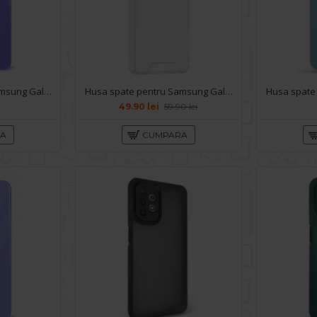
Husa spate pentru Samsung Galaxy A13- Lito Case Mov Inchis
Husa spate pentru Samsung Galaxy A13 4G - Space Case
49.90 lei
59.90 lei
RA
CUMPARA