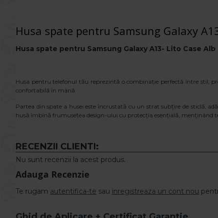
Husa spate pentru Samsung Galaxy A13-
Husa spate pentru
Samsung Galaxy
A13
- Lito Case Alb
Husa pentru telefonul tău reprezintă o combinație perfectă între stil, prot
confortabilă în mână.
Partea din spate a husei este încrustată cu un strat subțire de sticlă, ad
husă îmbină frumusețea design-ului cu protecția esențială, menținând telef
RECENZII CLIENTI:
Nu sunt recenzii la acest produs.
Adauga Recenzie
Te rugam
autentifica-te
sau
inregistreaza un cont nou
pentr
Ghid de Aplicare + Certificat Garantie