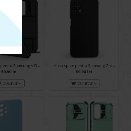
Husa spate pentru Samsung A13 - Dragon Case Negru
Husa spate pentru Samsung Galaxy A13 - Mantis Case Negru
69.90 lei
59.90 lei
CUMPARA
CUMPARA