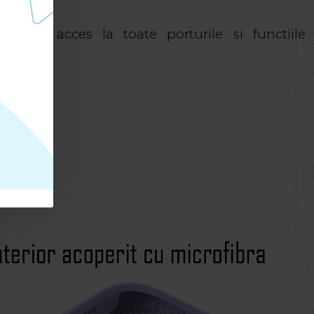
 ofera acces la toate porturile si functiile