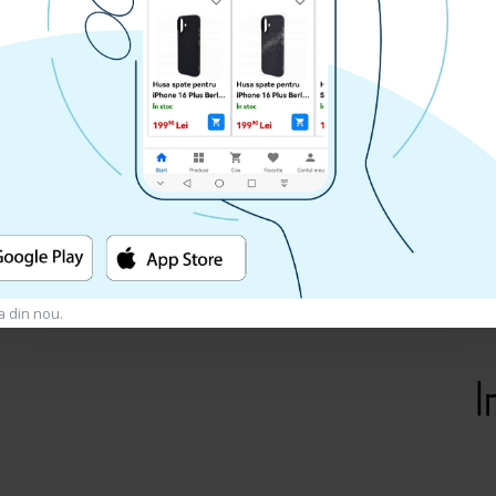
Decupajele sunt foarte precise si
telefonului.
a din nou.