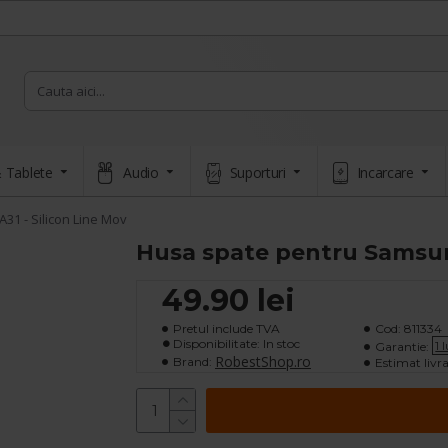
 Tablete
Audio
Suporturi
Incarcare
1 - Silicon Line Mov
Husa spate pentru Samsung
49.90 lei
Pretul include TVA
Cod:
811334
Disponibilitate: In stoc
1 
Garantie:
RobestShop.ro
Brand:
Estimat livra