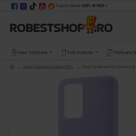
Suport clienti:
0251.417621
Huse Telefoane
Folii Protectie
Telefoane &
Huse Samsung Galaxy A31
Husa spate pentru Samsung A3