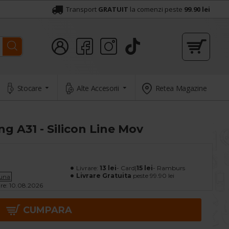
Transport
GRATUIT
la comenzi peste
99.90 lei
Stocare
Alte Accesorii
Retea Magazine
 A31 - Silicon Line Mov
Livrare:
13 lei
- Card|
15 lei
- Ramburs
Livrare Gratuita
peste 99.90 lei
luna
re:
10.08.2026
CUMPARA