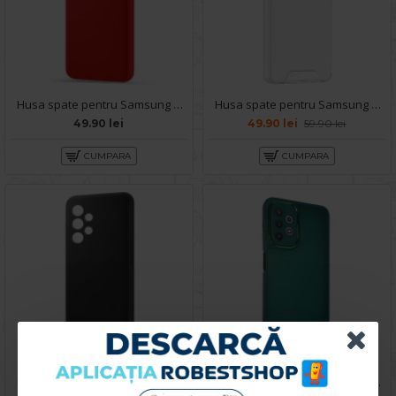
Husa spate pentru Samsung A32 5G - Silicon Line Rosu
Husa spate pentru Samsung Galaxy A32 5G - Space Case
49.90 lei
49.90 lei
59.90 lei
CUMPARA
CUMPARA
Husa spate pentru Samsung A32 5G - Silicon Line Negru
Husa spate pentru Samsung Galaxy A32 5G - Catwalk Case Verde