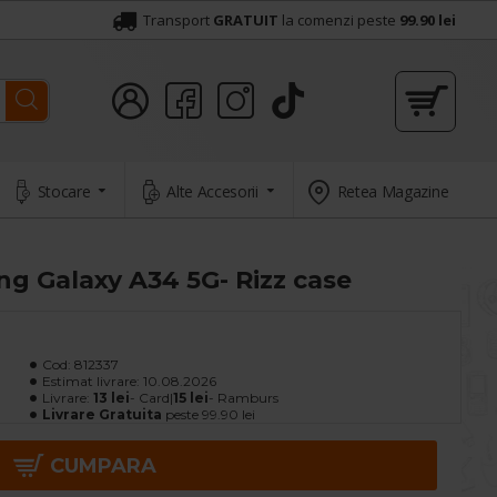
Transport
GRATUIT
la comenzi peste
99.90 lei
Stocare
Alte Accesorii
Retea Magazine
g Galaxy A34 5G- Rizz case
Cod:
812337
Estimat livrare:
10.08.2026
Livrare:
13 lei
- Card|
15 lei
- Ramburs
Livrare Gratuita
peste 99.90 lei
CUMPARA