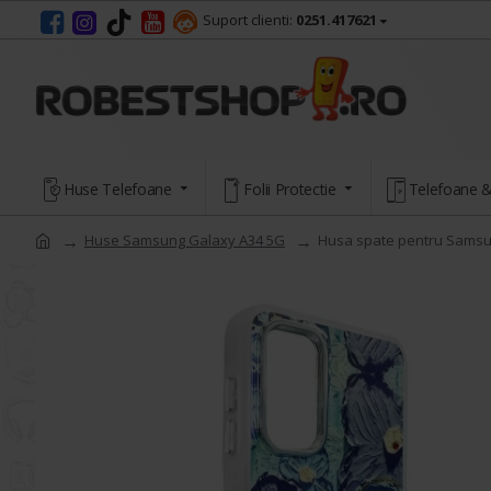
Suport clienti:
0251.417621
Huse Telefoane
Folii Protectie
Telefoane &
Huse Samsung Galaxy A34 5G
Husa spate pentru Samsun