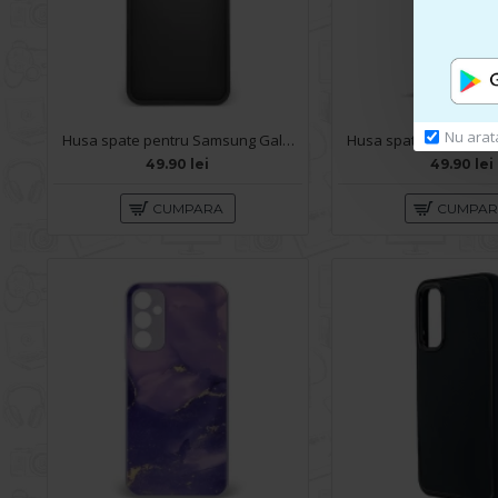
Nu arat
Husa spate pentru Samsung Galaxy A34 5G- Catwalk Case Negru
49.90 lei
49.90 lei
CUMPARA
CUMPA