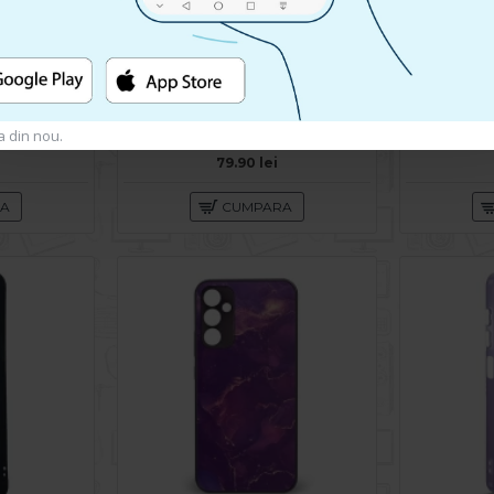
a din nou.
Husa spate pentru Samsung Galaxy A34 5G- Glace case Negru
Husa spate pentru Samsung Galaxy A34 5G- Tomo Case Roz
79.90 lei
RA
CUMPARA