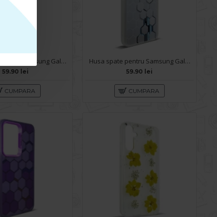
Husa spate pentru Samsung Galaxy A34 5G- Rizz case
Husa spate pentru Samsung Galaxy A34 5G- Bozo case Alb
59.90 lei
59.90 lei
CUMPARA
CUMPARA