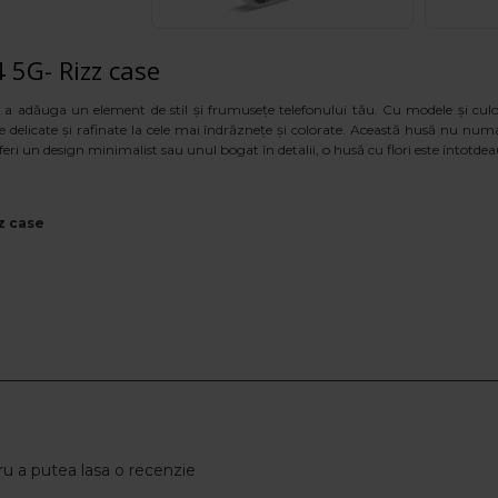
5G- Rizz case
u a adăuga un element de stil și frumusețe telefonului tău. Cu modele și cul
lorile delicate și rafinate la cele mai îndrăznețe și colorate. Această husă nu num
eferi un design minimalist sau unul bogat în detalii, o husă cu flori este întotde
zz case
u a putea lasa o recenzie