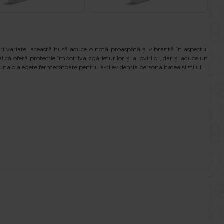
ori variate, această husă aduce o notă proaspătă și vibrantă în aspectul
ai că oferă protecție împotriva zgârieturilor și a lovirilor, dar și aduce un
auna o alegere fermecătoare pentru a-ți evidenția personalitatea și stilul.