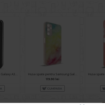
Husa pentru Samsung Galaxy A34 5G - Carte X-Power Negru
Husa spate pentru Samsung Galaxy A34 5G- Happy case
119.90 lei
RA
CUMPARA