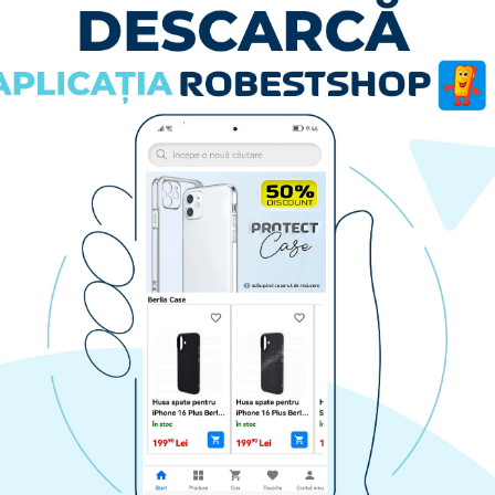
Husa spate pentru Samsung Galaxy A34 5G- Rizz case
Husa spate pentru Samsung Galaxy A34 5G- Lito Case Rosu
79.90 lei
RA
CUMPARA