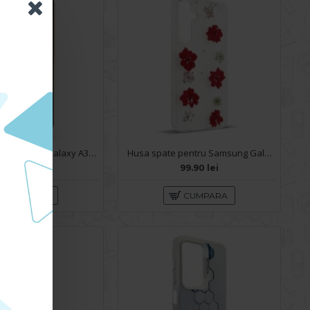
Husa pentru Samsung Galaxy A34 5G - Carte X-Power Gold
Husa spate pentru Samsung Galaxy A34 5G- Natural case
59.90 lei
99.90 lei
CUMPARA
CUMPARA