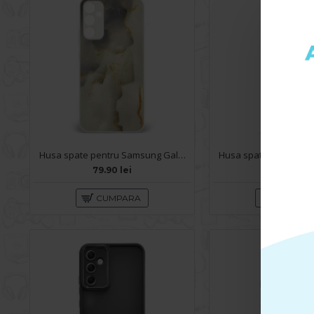
Husa spate pentru Samsung Galaxy A34 5G - Deli Case Gold
79.90 lei
59.90 lei
CUMPARA
CUMPA