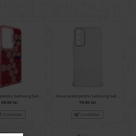
Husa spate pentru Samsung Galaxy A34 5G- Bozo case Rosu
Husa spate pentru Samsung Galaxy A34 5G- Lito Case Alb
59.90 lei
79.90 lei
CUMPARA
CUMPARA