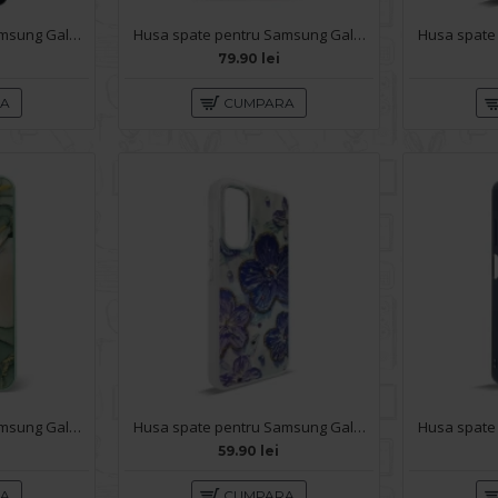
Husa spate pentru Samsung Galaxy A34 5G KIP Case - Negru
Husa spate pentru Samsung Galaxy A34 5G - Deli Case Mov Inchis
79.90 lei
RA
CUMPARA
Husa spate pentru Samsung Galaxy A34 5G - Deli Case Turcoaz
Husa spate pentru Samsung Galaxy A34 5G- Rizz case
59.90 lei
RA
CUMPARA