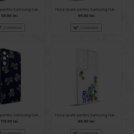
Husa spate pentru Samsung Galaxy A34 5G- Bozo case Mov
Husa spate pentru Samsung Galaxy A34 5G- Natural case
59.90 lei
99.90 lei
CUMPARA
CUMPARA
Husa spate pentru Samsung Galaxy A34 5G- Happy case
Husa spate pentru Samsung Galaxy A34 5G- Dinamic case
119.90 lei
69.90 lei
CUMPARA
CUMPARA