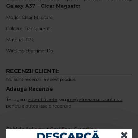
Galaxy A37 -
Clear Magsafe:
Model: Clear Magsafe
Culoare: Transparent
Material: TPU
Wireless charging: Da
RECENZII CLIENTI:
Nu sunt recenzii la acest produs.
Adauga Recenzie
Te rugam
autentifica-te
sau
inregistreaza un cont nou
pentru a putea lasa o recenzie
Ghid de Aplicare + Certificat Garantie