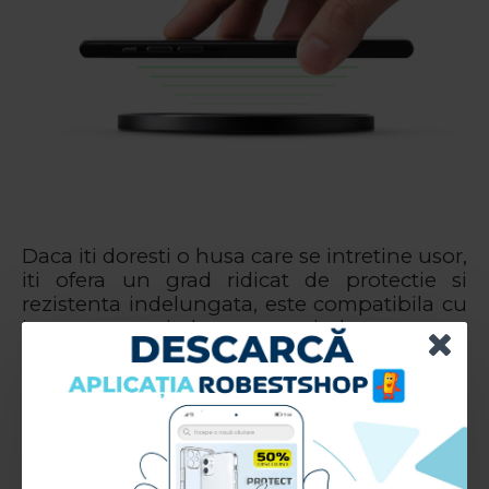
Daca iti doresti o husa care se intretine usor,
iti ofera un grad ridicat de protectie si
rezistenta indelungata, este compatibila cu
incarcarea wireless, atunci husa spate
Silicone Line este accesoriul perfect pentru
tine.