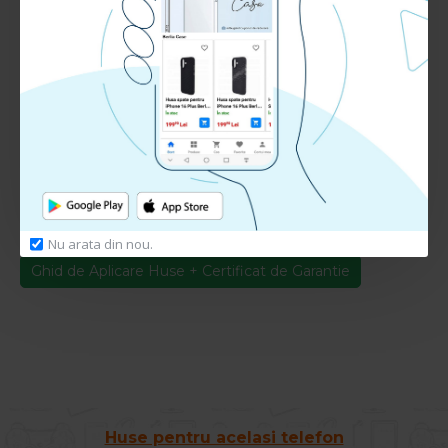
RECENZII CLIENTI:
Nu sunt recenzii la acest produs.
Adauga Recenzie
Te rugam
autentifica-te
sau
inregistreaza un cont nou
pentru a putea lasa o recenzie
Ghid de Aplicare + Certificat Garantie
Nu arata din nou.
Descarca
Ghid de Aplicare Huse + Certificat de Garantie
Huse pentru acelasi telefon