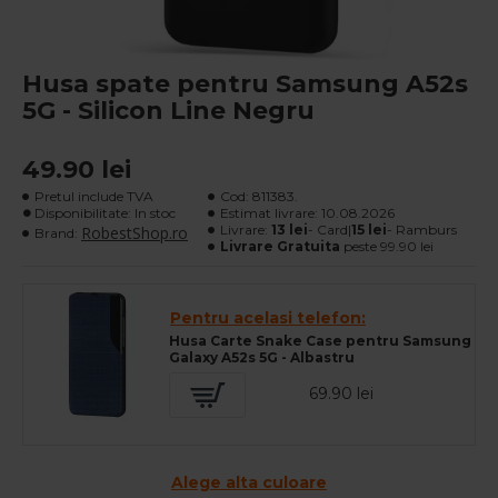
Husa spate pentru Samsung A52s
5G - Silicon Line Negru
49.90 lei
Pretul include TVA
Cod:
811383.
Disponibilitate: In stoc
Estimat livrare:
10.08.2026
Livrare:
13 lei
- Card|
15 lei
- Ramburs
RobestShop.ro
Brand:
Livrare Gratuita
peste 99.90 lei
Pentru acelasi telefon:
Husa Carte Snake Case pentru Samsung
Galaxy A52s 5G - Albastru
69.90 lei
Alege alta culoare