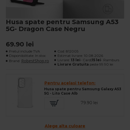
Husa spate pentru Samsung A53
5G- Dragon Case Negru
69.90 lei
Pretul include TVA
Cod:
812005
Disponibilitate: In stoc
Estimat livrare:
10.08.2026
Livrare:
13 lei
- Card|
15 lei
- Ramburs
RobestShop.ro
Brand:
Livrare Gratuita
peste 99.90 lei
Pentru acelasi telefon:
Husa spate pentru Samsung Galaxy A53
5G - Lito Case Alb
79.90 lei
Alege alta culoare