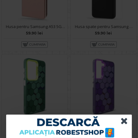
Husa pentru Samsung A53 5G - Carte X-Power Rose
Husa spate pentru Samsung A53 5G - Silicon Line Negru
59.90 lei
59.90 lei
CUMPARA
CUMPARA
Husa spate pentru Samsung Galaxy A53 5G- Bozo case Verde
Husa spate pentru Samsung Galaxy A53 5G- Bozo case Mov
59.90 lei
59.90 lei