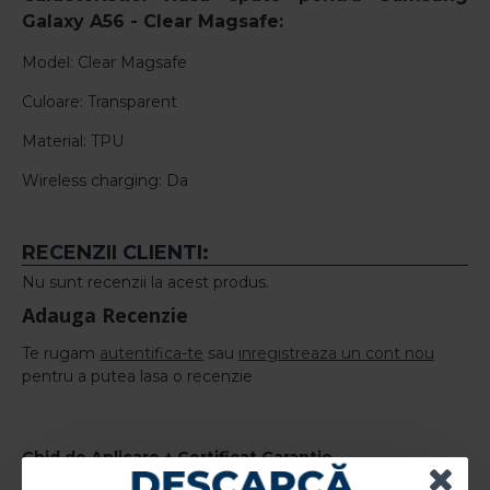
Galaxy A56 -
Clear Magsafe:
Model: Clear Magsafe
Culoare: Transparent
Material: TPU
Wireless charging: Da
RECENZII CLIENTI:
Nu sunt recenzii la acest produs.
Adauga Recenzie
Te rugam
autentifica-te
sau
inregistreaza un cont nou
pentru a putea lasa o recenzie
Ghid de Aplicare + Certificat Garantie