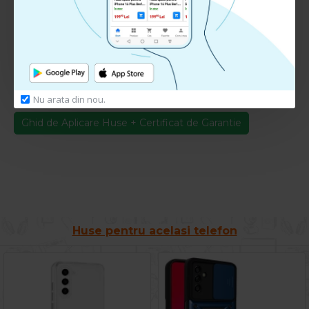
Te rugam
autentifica-te
sau
inregistreaza un cont nou
pentru a putea lasa o recenzie
Ghid de Aplicare + Certificat Garantie
Nu arata din nou.
Descarca
Ghid de Aplicare Huse + Certificat de Garantie
Huse pentru acelasi telefon