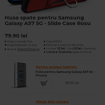
Husa spate pentru Samsung
Galaxy A57 5G - Slide Case Rosu
79.90 lei
Pretul include TVA
Cod:
813314
Disponibilitate: In stoc
Estimat livrare:
10.08.2026
Livrare:
13 lei
- Card|
15 lei
- Ramburs
RobestShop.ro
Brand:
Livrare Gratuita
peste 99.90 lei
Pentru acelasi telefon:
Folie pentru Samsung Galaxy A57 5G -
Privacy
99.90 lei
Alege alta culoare