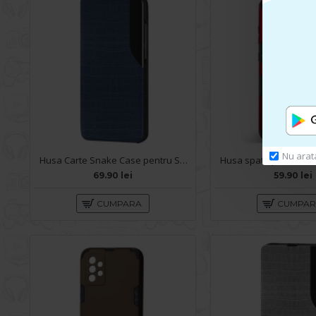
Nu arat
Husa Carte Snake Case pentru Samsung Galaxy A72 - Albastru
69.90 lei
59.90 lei
CUMPARA
CUMPA