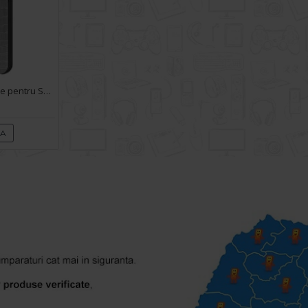
Husa Carte Snake Case pentru Samsung Galaxy A72 - Gri
RA