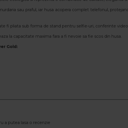
urdaria sau praful, iar husa acopera complet telefonul, protejand e
e fi pliata sub forma de stand pentru selfie-uri, conferinte video
aza la capacitate maxima fara a fi nevoie sa fie scos din husa.
er Gold
:
u a putea lasa o recenzie