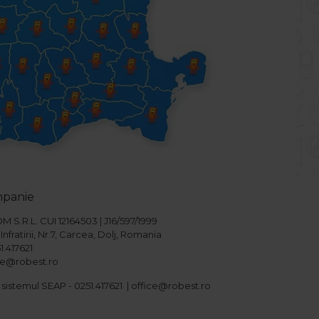
mpanie
S.R.L. CUI 12164503 | J16/597/1999
Infratirii, Nr.7, Carcea, Dolj, Romania
1.417621
ice@robest.ro
 sistemul SEAP - 0251.417621 | office@robest.ro