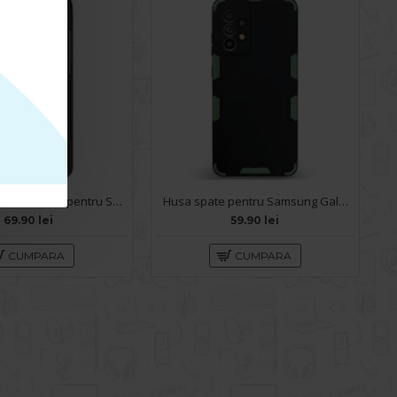
Husa Carte Snake Case pentru Samsung Galaxy A72 - Negru
Husa spate pentru Samsung Galaxy A72 - Mantis Case Negru / Verde
69.90 lei
59.90 lei
CUMPARA
CUMPARA