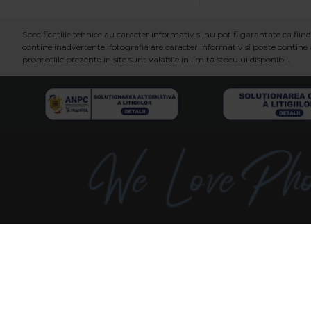
Specificatiile tehnice au caracter informativ si nu pot fi garantate ca fi
contine inadvertente: fotografia are caracter informativ si poate contine a
promotiile prezente in site sunt valabile in limita stocului disponibil.