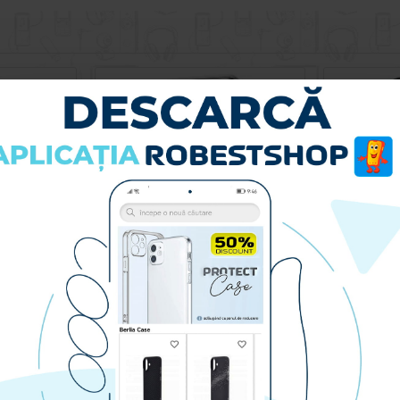
Husa spate pentru Samsung Galaxy A72 - Silver Case
Husa spate pentru Samsung Galaxy A72 - Protect+
39.90 lei
RA
CUMPARA