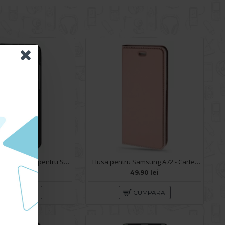
Husa Carte Snake Case pentru Samsung Galaxy A72 - Verde
Husa pentru Samsung A72 - Carte X-Power Rose
69.90 lei
49.90 lei
CUMPARA
CUMPARA