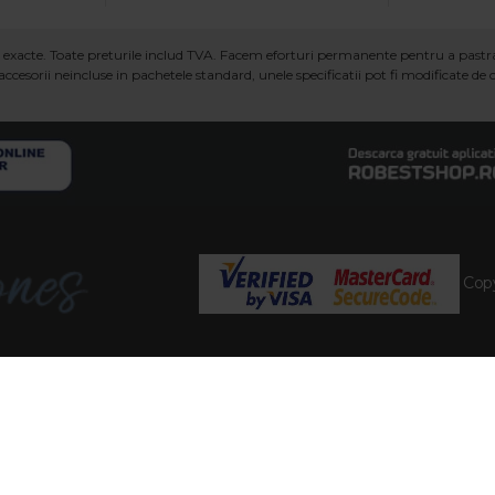
ind exacte. Toate preturile includ TVA. Facem eforturi permanente pentru a past
ccesorii neincluse in pachetele standard, unele specificatii pot fi modificate de
Copy