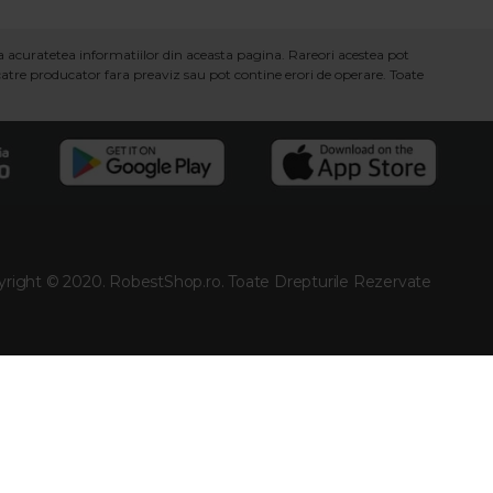
ra acuratetea informatiilor din aceasta pagina. Rareori acestea pot
 catre producator fara preaviz sau pot contine erori de operare. Toate
right © 2020. RobestShop.ro. Toate Drepturile Rezervate