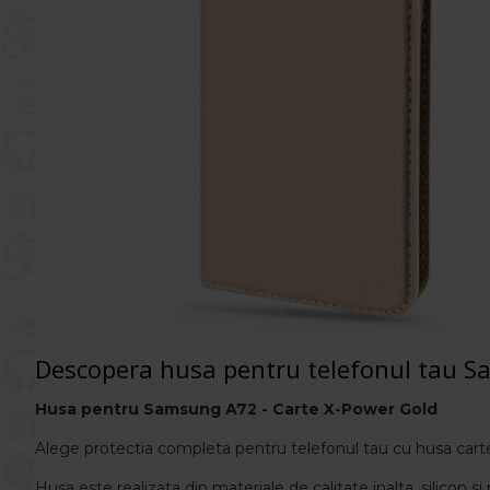
Descopera husa pentru telefonul tau 
Husa pentru
Samsung A72 - Carte X-Power Gold
Alege protectia completa pentru telefonul tau cu husa car
Husa este realizata din materiale de calitate inalta, silicon s