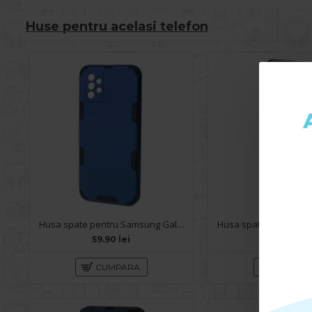
Huse pentru acelasi telefon
Husa spate pentru Samsung Galaxy A72 - Mantis Case Albastru / Negru
59.90 lei
49.90 lei
CUMPARA
CUMPA