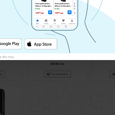
a din nou.
Husa spate pentru Samsung Galaxy A72 - Mantis Case Rosu / Negru
Husa spate pentru Samsung Galaxy A72 - Mantis Case Verde Crud / Negru
59.90 lei
RA
CUMPARA