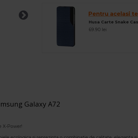
Pentru acelasi te
69.90 lei
Samsung Galaxy A72
te X-Power!
i piele ecologica si reprezinta o combinatie de calitate, eleganta si