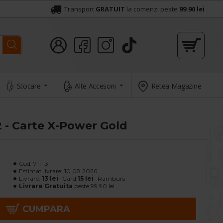
Transport
GRATUIT
la comenzi peste
99.90 lei
Stocare
Alte Accesorii
Retea Magazine
- Carte X-Power Gold
Cod:
711113
Estimat livrare:
10.08.2026
Livrare:
13 lei
- Card|
15 lei
- Ramburs
Livrare Gratuita
peste 99.90 lei
CUMPARA