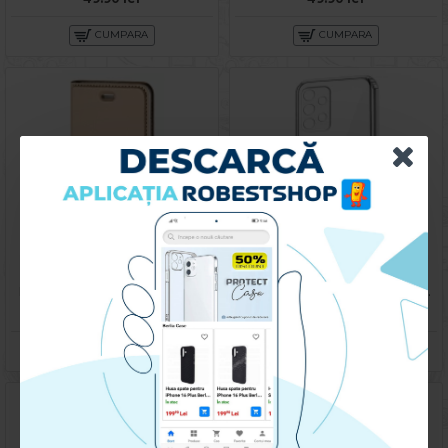
CUMPARA
CUMPARA
Husa pentru Samsung A72 - Carte X-Power Gold
Husa spate pentru Samsung Galaxy A72 - Protect+
49.90 lei
39.90 lei
CUMPARA
CUMPARA