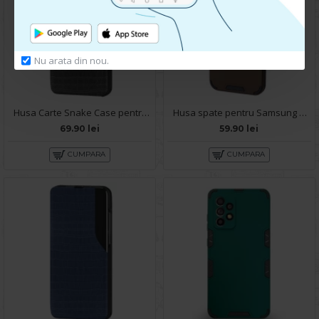
Nu arata din nou.
Husa Carte Snake Case pentru Samsung Galaxy A72 - Negru
Husa spate pentru Samsung Galaxy A72 - Mantis Case Maro / Negru
69.90 lei
59.90 lei
CUMPARA
CUMPARA