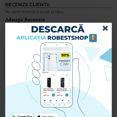
RECENZII CLIENTI:
Nu sunt recenzii la acest produs.
Adauga Recenzie
Te rugam
autentifica-te
sau
inregistreaza un cont nou
pentru a putea lasa o recenzie
Ghid de Aplicare + Certificat Garantie
Descarca
Ghid de Aplicare Huse + Certificat de Garantie
Huse pentru acelasi telefon