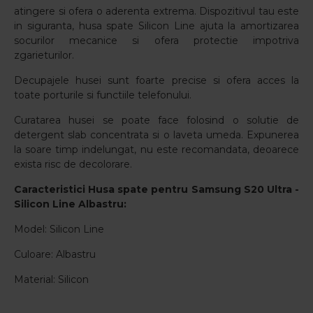
atingere si ofera o aderenta extrema. Dispozitivul tau este
in siguranta, husa spate Silicon Line ajuta la amortizarea
socurilor mecanice si ofera protectie impotriva
zgarieturilor.
Decupajele husei sunt foarte precise si ofera acces la
toate porturile si functiile telefonului.
Curatarea husei se poate face folosind o solutie de
detergent slab concentrata si o laveta umeda. Expunerea
la soare timp indelungat, nu este recomandata, deoarece
exista risc de decolorare.
Caracteristici
Husa spate pentru Samsung S20 Ultra -
Silicon Line Albastru
:
Model: Silicon Line
Culoare: Albastru
Material: Silicon