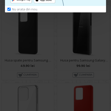
Nu arata din nou.
Husa spate pentru Samsung S20 Ultra - Silicon Line Negru
Husa pentru Samsung Galaxy S20 Ultra - Clear View
49.90 lei
99.90 lei
CUMPARA
CUMPARA