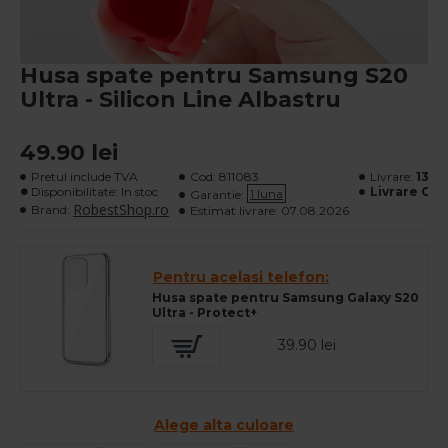
Husa spate pentru Samsung S20
Ultra - Silicon Line Albastru
49.90 lei
Pretul include TVA
Cod:
811083
Livrare:
13 le
Disponibilitate: In stoc
Livrare Gra
1 luna
Garantie:
RobestShop.ro
Brand:
Estimat livrare:
07.08.2026
Pentru acelasi telefon:
Husa spate pentru Samsung Galaxy S20
Ultra - Protect+
39.90 lei
Alege alta culoare