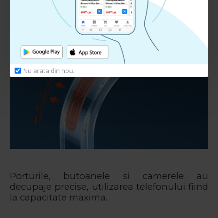
Nu arata din nou.
Porturile, butoanele si camerele au
decupaje precise, utilizarea telefonului fiind
la capacitate maxima.