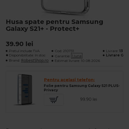
Husa spate pentru Samsung
Galaxy S21+ - Protect+
39.90 lei
Pretul include TVA
Cod:
210731
Livrare:
13 lei
Disponibilitate: In stoc
Livrare Gra
1 luna
Garantie:
RobestShop.ro
Brand:
Estimat livrare:
10.08.2026
Pentru acelasi telefon:
Folie pentru Samsung Galaxy S21 PLUS-
Privacy
99.90 lei