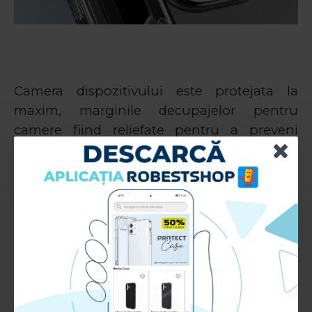
Camera dispozitivului este protejata la
maxim, marginile decupajelor pentru
camere fiind reliefate pentru a preveni
deteriorarea lentilelor.