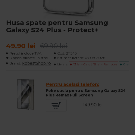
Husa spate pentru Samsung
Galaxy S24 Plus - Protect+
49.90 lei
69.90 lei
Pretul include TVA
Cod:
211545
Disponibilitate: In stoc
Estimat livrare:
07.08.2026
RobestShop.ro
Brand:
Livrare:
13 lei - Card | 15 lei - Ramburs
Gratuita
Pentru acelasi telefon:
Folie sticla pentru Samsung Galaxy S24
Plus Remax Full Screen
149.90 lei