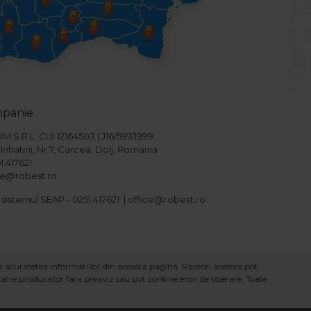
mpanie
S.R.L. CUI 12164503 | J16/597/1999
Infratirii, Nr.7, Carcea, Dolj, Romania
1.417621
ice@robest.ro
 sistemul SEAP - 0251.417621 | office@robest.ro
ra acuratetea informatiilor din aceasta pagina. Rareori acestea pot
 catre producator fara preaviz sau pot contine erori de operare. Toate