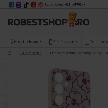
Suport clienti:
0251.417621
Huse Telefoane
Folii Protectie
Telefoane &
S24 Ultra series
Husa spate pentru Samsung Galaxy S24 