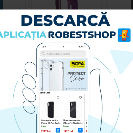
Husa spate pentru Samsung Galaxy S24 Plus Silicon Line - Bleu
Husa spate pentru Samsung Galaxy S24 Plus- Drop case Kickstand Visiniu
69.90 lei
RA
CUMPARA