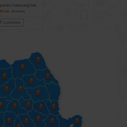
Husa spate pentru Samsung Galaxy S24 Plus - Protect+
90 lei
69.90 lei
CUMPARA