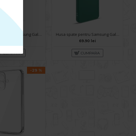
Husa spate pentru Samsung Galaxy S24 Plus- Dun case Albastru
Husa spate pentru Samsung Galaxy S24 Plus- Drop case Kickstand Verde
69.90 lei
69.90 lei
CUMPARA
CUMPARA
-29 %