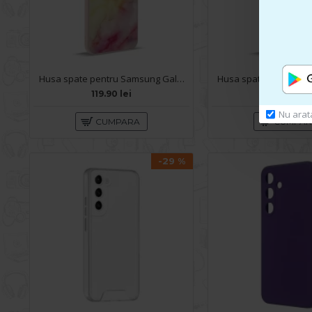
Husa spate pentru Samsung Galaxy S24 Ultra - Happy case
119.90 lei
69.90 lei
Nu arat
CUMPARA
CUMPA
-29 %