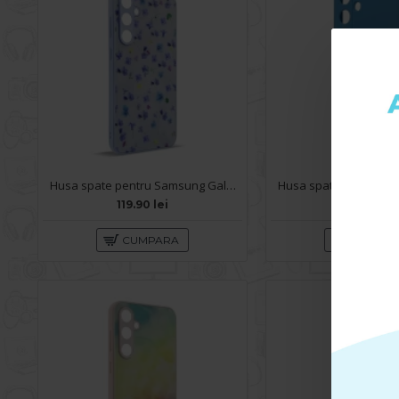
Husa spate pentru Samsung Galaxy S24 Ultra - Happy case
119.90 lei
59.90 lei
CUMPARA
CUMPA