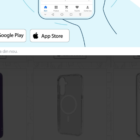
Husa spate pentru Samsung Galaxy S24 Plus- Dun case Visiniu
Husa spate pentru Samsung Galaxy S24 Ultra - Happy case
119.90 lei
a din nou.
RA
CUMPARA