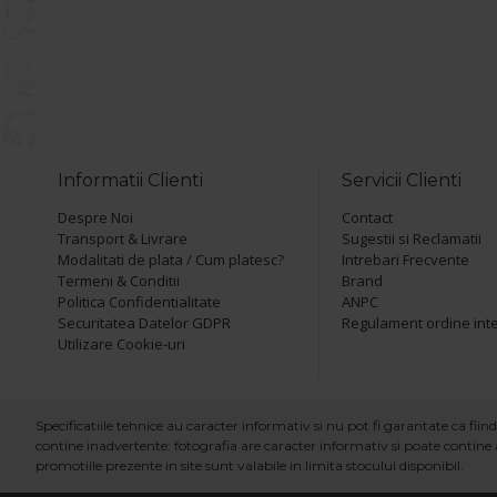
Informatii Clienti
Servicii Clienti
Despre Noi
Contact
Transport & Livrare
Sugestii si Reclamatii
Modalitati de plata / Cum platesc?
Intrebari Frecvente
Termeni & Conditii
Brand
Politica Confidentialitate
ANPC
Securitatea Datelor GDPR
Regulament ordine int
Utilizare Cookie-uri
Specificatiile tehnice au caracter informativ si nu pot fi garantate ca fi
contine inadvertente: fotografia are caracter informativ si poate contine a
promotiile prezente in site sunt valabile in limita stocului disponibil.