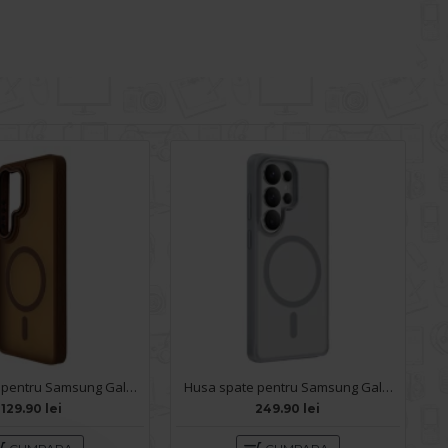
Husa spate pentru Samsung Galaxy S26 Ultra Matte Case Magsafe - Semitransparent/Gold
Husa spate pentru Samsung Galaxy S26 Ultra Keephone Mago Pro MagSafe - Gray
129.90 lei
249.90 lei