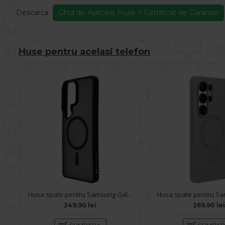
Descarca
Ghid de Aplicare Huse + Certificat de Garantie
Huse pentru acelasi telefon
Husa spate pentru Samsung Galaxy S26 Ultra Keephone Mago Pro MagSafe - Black
249.90 lei
269.90 lei