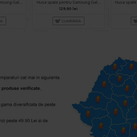
Husa spate pentru Samsung Galaxy S26 Ultra Keephone Magpro - Gri
Husa spate pentru Samsung Galaxy S26 Ultra Matte Case Magsafe - Semitransparent/Gri
i
129.90 lei
RA
CUMPARA