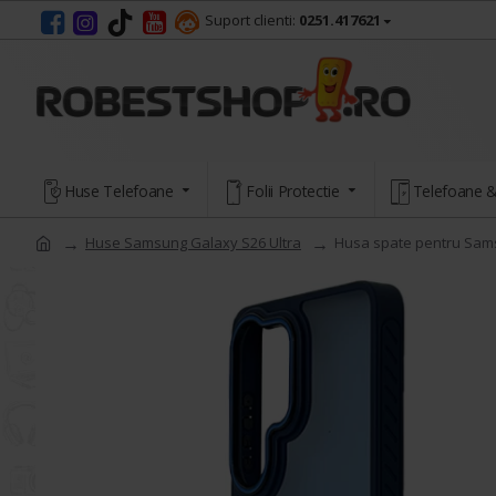
Suport clienti:
0251.417621
Huse Telefoane
Folii Protectie
Telefoane &
Huse Samsung Galaxy S26 Ultra
Husa spate pentru Sams