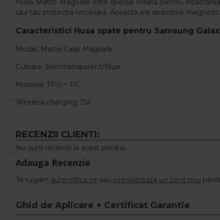
Husa Matte MagSafe este special creată pentru încărcarea wi
ului tău protecția necesară. Aceasta are absorbție magnetică,
Caracteristici
Husa spate pentru Samsung Galaxy
Model: Matte Case
Magsafe
Culoare: Semitransparent/Blue
Material: TPU + PC
Wireless charging: Da
RECENZII CLIENTI:
Nu sunt recenzii la acest produs.
Adauga Recenzie
Te rugam
autentifica-te
sau
inregistreaza un cont nou
pentr
Ghid de Aplicare + Certificat Garantie