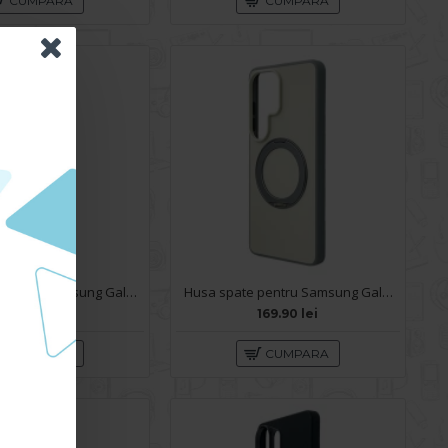
CUMPARA
CUMPARA
Husa spate pentru Samsung Galaxy S26 Ultra Keephone Kevilar Magsafe - Negru
Husa spate pentru Samsung Galaxy S26 Ultra Berlia 360 - Nude
359.90 lei
169.90 lei
CUMPARA
CUMPARA