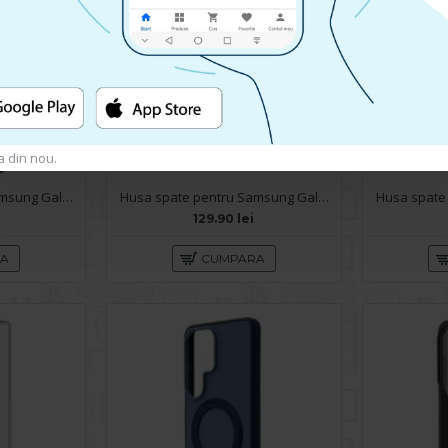
a din nou.
Husa spate pentru Samsung Galaxy S26 Ultra Matte Case Magsafe - Semitransparent/Purple
Husa spate pentru Samsung Galaxy S26 Ultra Matte Case Magsafe - Semitransparent/Roz
129.90 lei
RA
CUMPARA