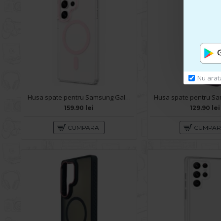
Nu arat
Husa spate pentru Samsung Galaxy S26 Ultra Berlia Sheen Magsafe - Transparent/Roz
159.90 lei
129.90 lei
CUMPARA
CUMPA