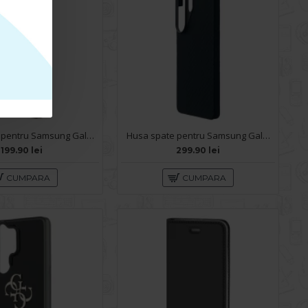
Husa spate pentru Samsung Galaxy S26 Ultra Keephone Airskin - Black
Husa spate pentru Samsung Galaxy S26 Ultra Aramid Magsafe - Negru
199.90 lei
299.90 lei
CUMPARA
CUMPARA