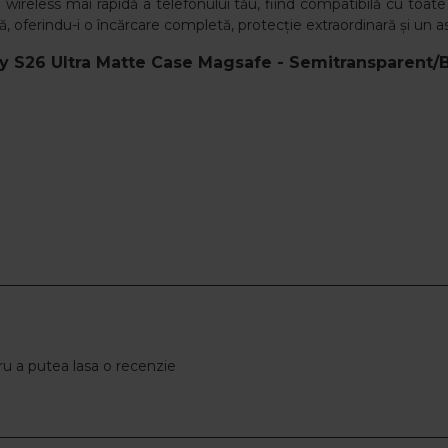
reless mai rapidă a telefonului tău, fiind compatibilă cu toate
 oferindu-i o încărcare completă, protecție extraordinară și un as
 S26 Ultra Matte Case Magsafe - Semitransparent/B
u a putea lasa o recenzie