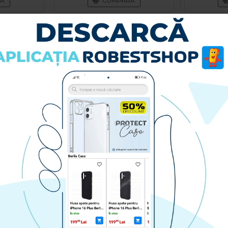
RA
CUMPARA
Husa pentru Samsung Galaxy S26 Ultra Smart S-View - Maro
Husa spate pentru Samsung Galaxy S26 Ultra - Clear Case
49.90 lei
RA
CUMPARA