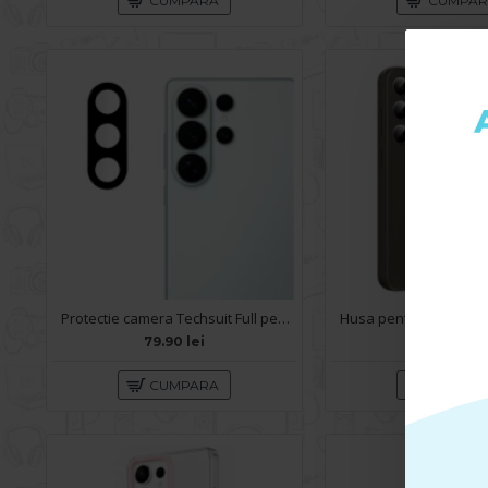
CUMPARA
CUMPA
Protectie camera Techsuit Full pentru Samsung Galaxy S26 Ultra - Negru
79.90 lei
159.90 lei
CUMPARA
CUMPA