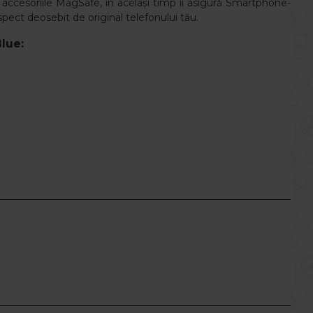
 accesoriile MagSafe, în același timp îi asigură Smartphone-
pect deosebit de original telefonului tău.
lue: