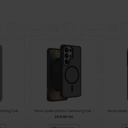
Husa spate pentru Samsung Galaxy S26 Ultra Silicon Magnet Case - Gray
Husa spate pentru Samsung Galaxy S26 Ultra Keephone Magpro - Negru
249.90 lei