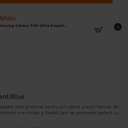
lefon:
Husa spate pentru Samsung Galaxy S26 Ultra Keephone Kevilar Magsafe - Negru
ent/Blue
patele este proiectat pentru a fi robust și este fabricat din
 material mai moale și flexibil care se potrivește perfect cu