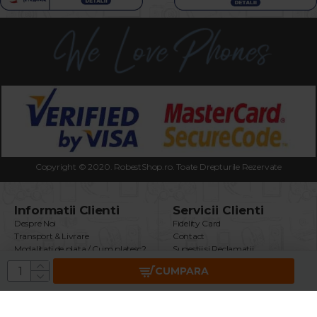
Copyright © 2020. RobestShop.ro. Toate Drepturile Rezervate
Informatii Clienti
Servicii Clienti
Despre Noi
Fidelity Card
Transport & Livrare
Contact
Modalitati de plata / Cum platesc?
Sugestii si Reclamatii
Termeni & Conditii
Intrebari Frecvente
CUMPARA
Politica Confidentialitate
Returnare Produs
Securitatea Datelor GDPR
Garantie Produse
Utilizare Cookie-uri
Brand
ANPC