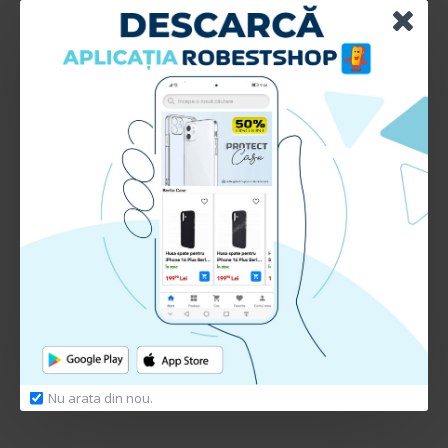
Interiorul husei este acoperit cu microfibra
special conceputa impotriva zgarieturilor si
aspectului “wet-look” ce apare in timp.
Nu arata din nou.