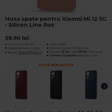
Husa spate pentru Xiaomi Mi 12 5G
- Silicon Line Roz
59.90 lei
Pretul include TVA
Cod:
211089
Disponibilitate: In stoc
Estimat livrare:
10.08.2026
Livrare:
13 lei
- Card|
15 lei
- Ramburs
RobestShop.ro
Brand:
Livrare Gratuita
peste 99.90 lei
Alege alta culoare